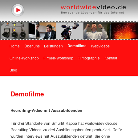
Gute Filme machen und weitergeben, wie es geht
Marketing mit Online-Videos
Hauptmenü
Demofilme
Home
Über uns
Leistungen
Webvideos
Zum primären Inhalt springen
Zum sekundären Inhalt springen
Online-Workshop
Firmen-Workshop
Filmographie
Kontakt
Blog
Demofilme
Recruiting-Video mit Auszubildenden
Für drei Standorte von Smurfit Kappa hat worldwidevideo.de
Recruiting-Videos zu drei Ausbildungsberufen produziert. Dafür
wurden Interviews mit Auszubildenden geführt, die ohne