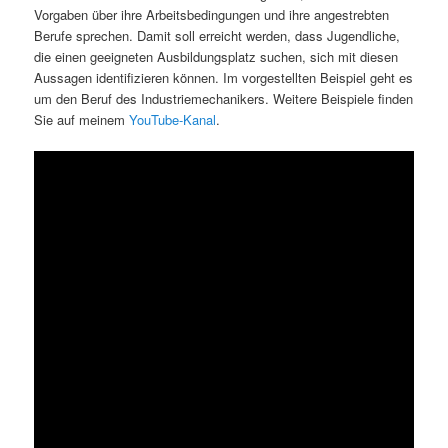
Vorgaben über ihre Arbeitsbedingungen und ihre angestrebten
Berufe sprechen. Damit soll erreicht werden, dass Jugendliche,
die einen geeigneten Ausbildungsplatz suchen, sich mit diesen
Aussagen identifizieren können. Im vorgestellten Beispiel geht es
um den Beruf des Industriemechanikers. Weitere Beispiele finden
Sie auf meinem
YouTube-Kanal
.