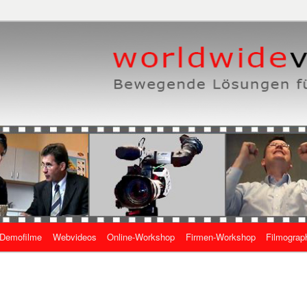
eben, wie es geht
 Online-Videos
Demofilme
Webvideos
Online-Workshop
Firmen-Workshop
Filmograp
gen