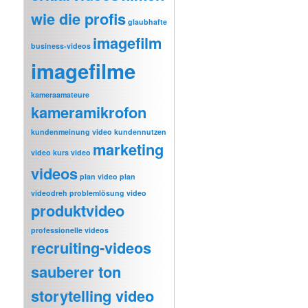
wie die profis
glaubhafte
imagefilm
business-videos
imagefilme
kameraamateure
kameramikrofon
kundenmeinung video
kundennutzen
marketing
video
kurs video
videos
plan video
plan
videodreh
problemlösung video
produktvideo
professionelle videos
recruiting-videos
sauberer ton
storytelling video