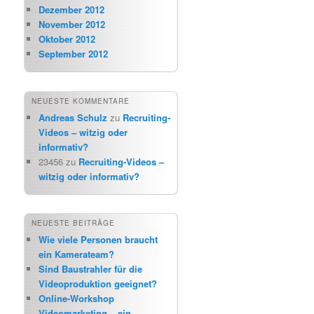
Dezember 2012
November 2012
Oktober 2012
September 2012
NEUESTE KOMMENTARE
Andreas Schulz
zu
Recruiting-
Videos – witzig oder
informativ?
23456
zu
Recruiting-Videos –
witzig oder informativ?
NEUESTE BEITRÄGE
Wie viele Personen braucht
ein Kamerateam?
Sind Baustrahler für die
Videoproduktion geeignet?
Online-Workshop
Videomarketing – ein