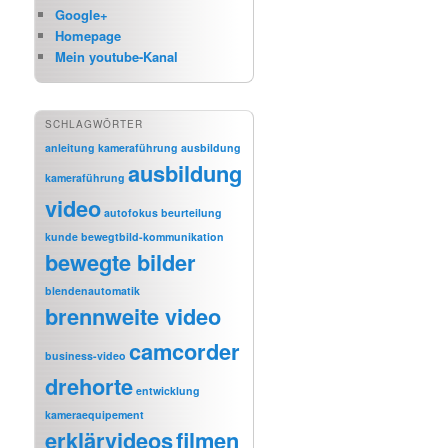
Google+
Homepage
Mein youtube-Kanal
SCHLAGWÖRTER
anleitung kameraführung
ausbildung
ausbildung
kameraführung
video
autofokus
beurteilung
kunde
bewegtbild-kommunikation
bewegte bilder
blendenautomatik
brennweite video
camcorder
business-video
drehorte
entwicklung
kameraequipement
erklärvideos
filmen