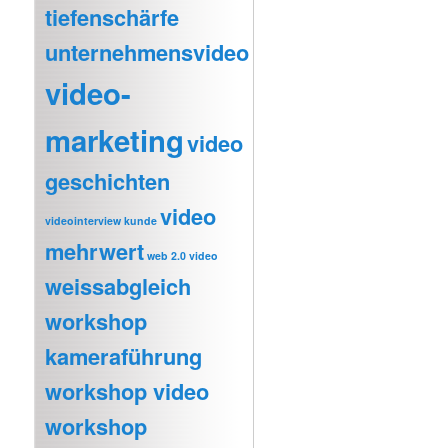
tiefenschärfe
unternehmensvideo
video-
marketing
video
geschichten
video
videointerview kunde
mehrwert
web 2.0 video
weissabgleich
workshop
kameraführung
workshop video
workshop