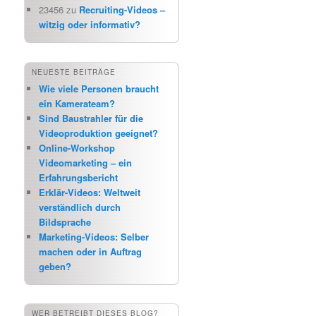
23456
zu
Recruiting-Videos –
witzig oder informativ?
NEUESTE BEITRÄGE
Wie viele Personen braucht
ein Kamerateam?
Sind Baustrahler für die
Videoproduktion geeignet?
Online-Workshop
Videomarketing – ein
Erfahrungsbericht
Erklär-Videos: Weltweit
verständlich durch
Bildsprache
Marketing-Videos: Selber
machen oder in Auftrag
geben?
WER BETREIBT DIESES BLOG?