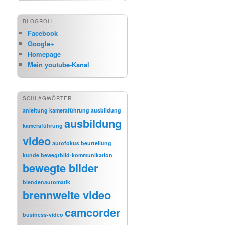
BLOGROLL
Facebook
Google+
Homepage
Mein youtube-Kanal
SCHLAGWÖRTER
anleitung kameraführung
ausbildung
ausbildung
kameraführung
video
autofokus
beurteilung
kunde
bewegtbild-kommunikation
bewegte bilder
blendenautomatik
brennweite video
camcorder
business-video