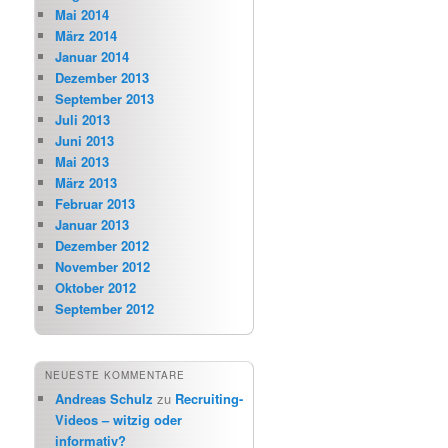
Mai 2014
März 2014
Januar 2014
Dezember 2013
September 2013
Juli 2013
Juni 2013
Mai 2013
März 2013
Februar 2013
Januar 2013
Dezember 2012
November 2012
Oktober 2012
September 2012
NEUESTE KOMMENTARE
Andreas Schulz
zu
Recruiting-
Videos – witzig oder
informativ?