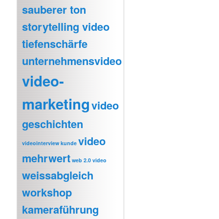
sauberer ton
storytelling video
tiefenschärfe
unternehmensvideo
video-
marketing
video
geschichten
video
videointerview kunde
mehrwert
web 2.0 video
weissabgleich
workshop
kameraführung