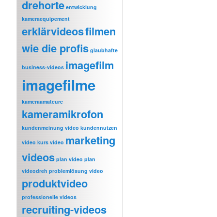
drehorte
entwicklung
kameraequipement
erklärvideos
filmen
wie die profis
glaubhafte
imagefilm
business-videos
imagefilme
kameraamateure
kameramikrofon
kundenmeinung video
kundennutzen
marketing
video
kurs video
videos
plan video
plan
videodreh
problemlösung video
produktvideo
professionelle videos
recruiting-videos