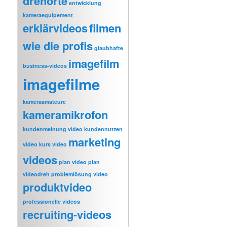
drehorte
entwicklung
kameraequipement
erklärvideos
filmen
wie die profis
glaubhafte
imagefilm
business-videos
imagefilme
kameraamateure
kameramikrofon
kundenmeinung video
kundennutzen
marketing
video
kurs video
videos
plan video
plan
videodreh
problemlösung video
produktvideo
professionelle videos
recruiting-videos