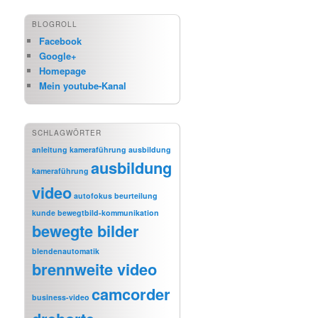
BLOGROLL
Facebook
Google+
Homepage
Mein youtube-Kanal
SCHLAGWÖRTER
anleitung kameraführung
ausbildung
ausbildung
kameraführung
video
autofokus
beurteilung
kunde
bewegtbild-kommunikation
bewegte bilder
blendenautomatik
brennweite video
camcorder
business-video