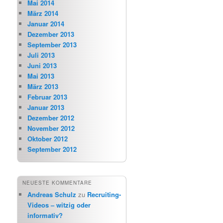
Mai 2014
März 2014
Januar 2014
Dezember 2013
September 2013
Juli 2013
Juni 2013
Mai 2013
März 2013
Februar 2013
Januar 2013
Dezember 2012
November 2012
Oktober 2012
September 2012
NEUESTE KOMMENTARE
Andreas Schulz
zu
Recruiting-
Videos – witzig oder
informativ?