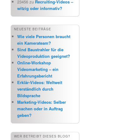
23456
zu
Recruiting-Videos –
witzig oder informativ?
NEUESTE BEITRÄGE
Wie viele Personen braucht
ein Kamerateam?
Sind Baustrahler für die
Videoproduktion geeignet?
Online-Workshop
Videomarketing – ein
Erfahrungsbericht
Erklär-Videos: Weltweit
verständlich durch
Bildsprache
Marketing-Videos: Selber
machen oder in Auftrag
geben?
WER BETREIBT DIESES BLOG?