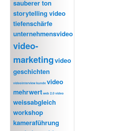
sauberer ton
storytelling video
tiefenschärfe
unternehmensvideo
video-
marketing
video
geschichten
video
videointerview kunde
mehrwert
web 2.0 video
weissabgleich
workshop
kameraführung