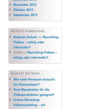
November 2012
Oktober 2012
September 2012
NEUESTE KOMMENTARE
Andreas Schulz
zu
Recruiting-
Videos – witzig oder
informativ?
23456
zu
Recruiting-Videos –
witzig oder informativ?
NEUESTE BEITRÄGE
Wie viele Personen braucht
ein Kamerateam?
Sind Baustrahler für die
Videoproduktion geeignet?
Online-Workshop
Videomarketing – ein