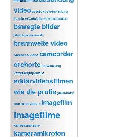
kameraführung
video
autofokus
beurteilung
kunde
bewegtbild-kommunikation
bewegte bilder
blendenautomatik
brennweite video
camcorder
business-video
drehorte
entwicklung
kameraequipement
erklärvideos
filmen
wie die profis
glaubhafte
imagefilm
business-videos
imagefilme
kameraamateure
kameramikrofon