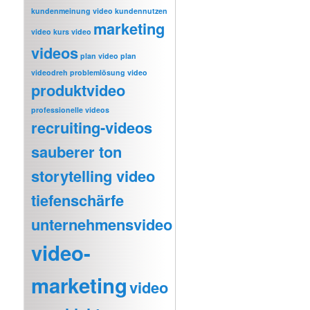
kundenmeinung video
kundennutzen
marketing
video
kurs video
videos
plan video
plan
videodreh
problemlösung video
produktvideo
professionelle videos
recruiting-videos
sauberer ton
storytelling video
tiefenschärfe
unternehmensvideo
video-
marketing
video