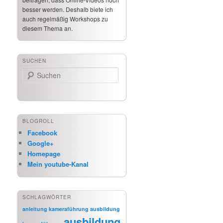
besser werden. Deshalb biete ich
auch regelmäßig Workshops zu
diesem Thema an.
SUCHEN
Suchen
BLOGROLL
Facebook
Google+
Homepage
Mein youtube-Kanal
SCHLAGWÖRTER
anleitung kameraführung
ausbildung
ausbildung