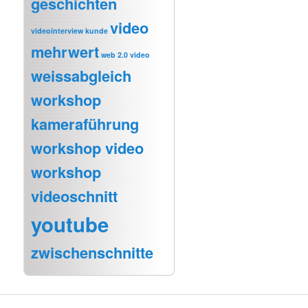
geschichten
video
videointerview kunde
mehrwert
web 2.0 video
weissabgleich
workshop
kameraführung
workshop video
workshop
videoschnitt
youtube
zwischenschnitte