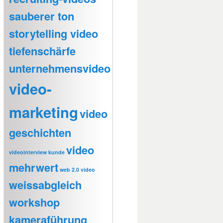
sauberer ton
storytelling video
tiefenschärfe
unternehmensvideo
video-
marketing
video
geschichten
video
videointerview kunde
mehrwert
web 2.0 video
weissabgleich
workshop
kameraführung