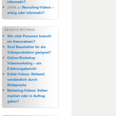
informativ?
23456
zu
Recruiting-Videos –
witzig oder informativ?
NEUESTE BEITRÄGE
Wie viele Personen braucht
ein Kamerateam?
Sind Baustrahler für die
Videoproduktion geeignet?
Online-Workshop
Videomarketing – ein
Erfahrungsbericht
Erklär-Videos: Weltweit
verständlich durch
Bildsprache
Marketing-Videos: Selber
machen oder in Auftrag
geben?