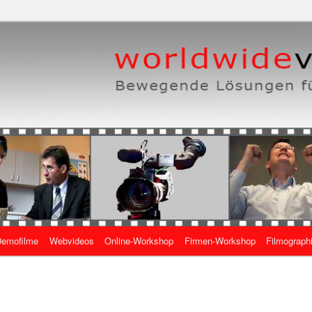
eben, wie es geht
 Online-Videos
emofilme
Webvideos
Online-Workshop
Firmen-Workshop
Filmograph
gen