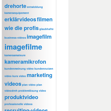
drehorte
entwicklung
kameraequipement
erklärvideos
filmen
wie die profis
glaubhafte
imagefilm
business-videos
imagefilme
kameraamateure
kameramikrofon
kundenmeinung video
kundennutzen
marketing
video
kurs video
videos
plan video
plan
videodreh
problemlösung video
produktvideo
professionelle videos
recruiting-videos