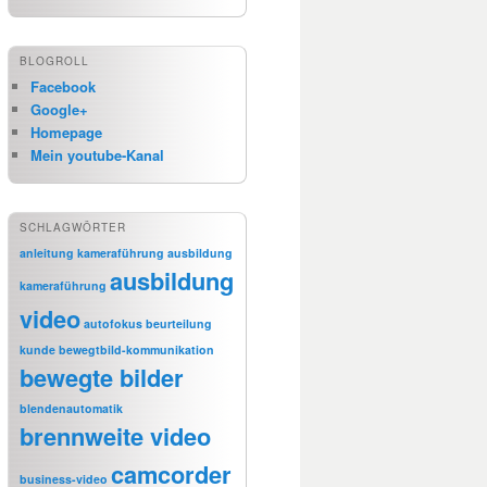
BLOGROLL
Facebook
Google+
Homepage
Mein youtube-Kanal
SCHLAGWÖRTER
anleitung kameraführung
ausbildung
ausbildung
kameraführung
video
autofokus
beurteilung
kunde
bewegtbild-kommunikation
bewegte bilder
blendenautomatik
brennweite video
camcorder
business-video