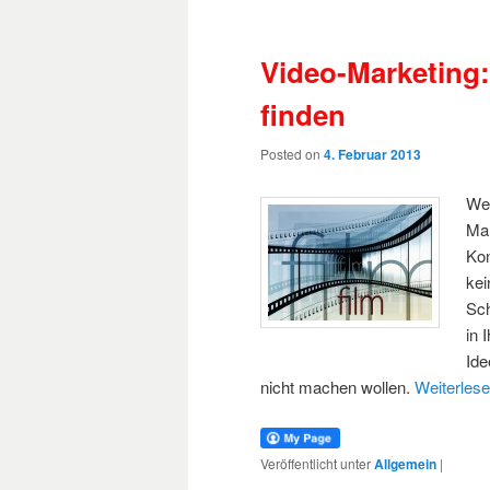
Video-Marketing
finden
Posted on
4. Februar 2013
Wen
Mar
Kon
kei
Sch
in 
Ide
nicht machen wollen.
Weiterles
Veröffentlicht unter
Allgemein
|