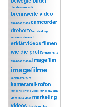
bewegte bilder
blendenautomatik
brennweite video
camcorder
business-video
drehorte
entwicklung
kameraequipement
erklärvideos
filmen
wie die profis
glaubhafte
imagefilm
business-videos
imagefilme
kameraamateure
kameramikrofon
kundenmeinung video
kundennutzen
marketing
video
kurs video
videos
plan video
plan