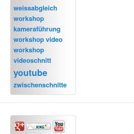
weissabgleich
workshop
kameraführung
workshop video
workshop
videoschnitt
youtube
zwischenschnitte