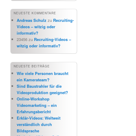
NEUESTE KOMMENTARE
Andreas Schulz
zu
Recruiting-
Videos – witzig oder
informativ?
23456
zu
Recruiting-Videos –
witzig oder informativ?
NEUESTE BEITRÄGE
Wie viele Personen braucht
ein Kamerateam?
Sind Baustrahler für die
Videoproduktion geeignet?
Online-Workshop
Videomarketing – ein
Erfahrungsbericht
Erklär-Videos: Weltweit
verständlich durch
Bildsprache