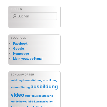
SUCHEN
Suchen
BLOGROLL
Facebook
Google+
Homepage
Mein youtube-Kanal
SCHLAGWÖRTER
anleitung kameraführung
ausbildung
ausbildung
kameraführung
video
autofokus
beurteilung
kunde
bewegtbild-kommunikation