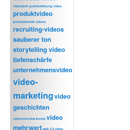
videodreh
problemlösung video
produktvideo
professionelle videos
recruiting-videos
sauberer ton
storytelling video
tiefenschärfe
unternehmensvideo
video-
marketing
video
geschichten
video
videointerview kunde
mehrwert
web 2.0 video