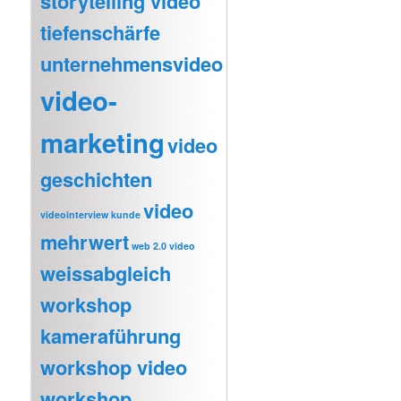
storytelling video
tiefenschärfe
unternehmensvideo
video-
marketing
video
geschichten
video
videointerview kunde
mehrwert
web 2.0 video
weissabgleich
workshop
kameraführung
workshop video
workshop