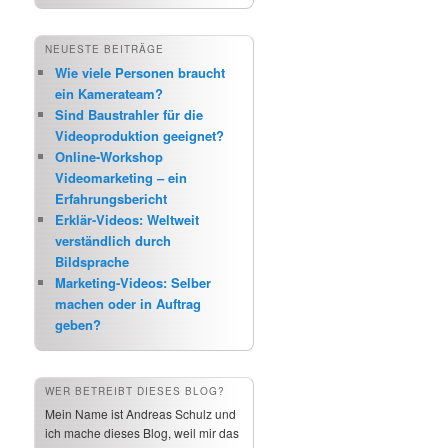
NEUESTE BEITRÄGE
Wie viele Personen braucht
ein Kamerateam?
Sind Baustrahler für die
Videoproduktion geeignet?
Online-Workshop
Videomarketing – ein
Erfahrungsbericht
Erklär-Videos: Weltweit
verständlich durch
Bildsprache
Marketing-Videos: Selber
machen oder in Auftrag
geben?
WER BETREIBT DIESES BLOG?
Mein Name ist Andreas Schulz und
ich mache dieses Blog, weil mir das