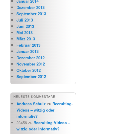
Januar 2014
Dezember 2013
September 2013
Juli 2013
Juni 2013
Mai 2013
März 2013
Februar 2013
Januar 2013
Dezember 2012
November 2012
Oktober 2012
September 2012
NEUESTE KOMMENTARE
Andreas Schulz
zu
Recruiting-
Videos – witzig oder
informativ?
23456
zu
Recruiting-Videos –
witzig oder informativ?