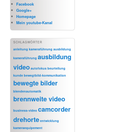
Facebook
Google+
Homepage
Mein youtube-Kanal
SCHLAGWÖRTER
anleitung kameraführung
ausbildung
ausbildung
kameraführung
video
autofokus
beurteilung
kunde
bewegtbild-kommunikation
bewegte bilder
blendenautomatik
brennweite video
camcorder
business-video
drehorte
entwicklung
kameraequipement