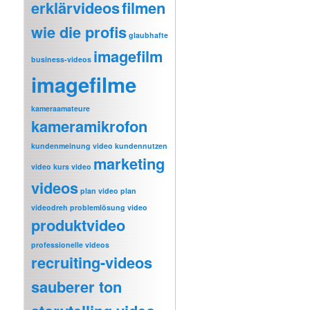
erklärvideos
filmen
wie die profis
glaubhafte
imagefilm
business-videos
imagefilme
kameraamateure
kameramikrofon
kundenmeinung video
kundennutzen
marketing
video
kurs video
videos
plan video
plan
videodreh
problemlösung video
produktvideo
professionelle videos
recruiting-videos
sauberer ton