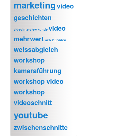
marketing
video
geschichten
video
videointerview kunde
mehrwert
web 2.0 video
weissabgleich
workshop
kameraführung
workshop video
workshop
videoschnitt
youtube
zwischenschnitte