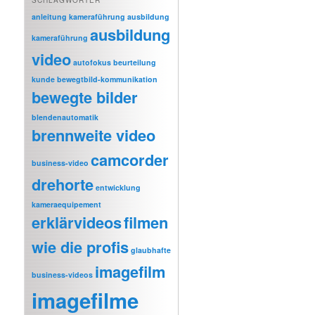
anleitung kameraführung
ausbildung
ausbildung
kameraführung
video
autofokus
beurteilung
kunde
bewegtbild-kommunikation
bewegte bilder
blendenautomatik
brennweite video
camcorder
business-video
drehorte
entwicklung
kameraequipement
erklärvideos
filmen
wie die profis
glaubhafte
imagefilm
business-videos
imagefilme