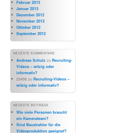
Februar 2013
Januar 2013
Dezember 2012
November 2012
Oktober 2012
September 2012
NEUESTE KOMMENTARE
Andreas Schulz
zu
Recruiting-
Videos – witzig oder
informativ?
23456
zu
Recruiting-Videos –
witzig oder informativ?
NEUESTE BEITRÄGE
Wie viele Personen braucht
ein Kamerateam?
Sind Baustrahler für die
Videoproduktion geeignet?