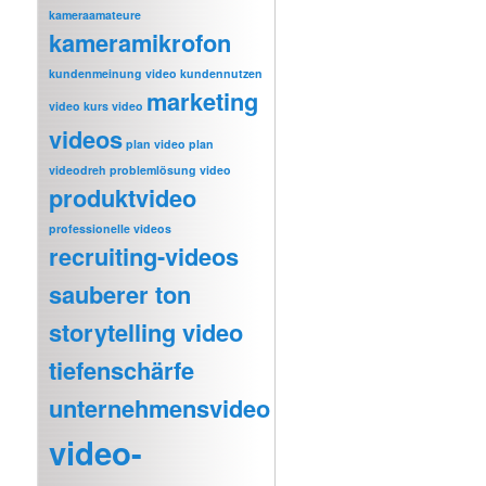
kameraamateure
kameramikrofon
kundenmeinung video
kundennutzen
marketing
video
kurs video
videos
plan video
plan
videodreh
problemlösung video
produktvideo
professionelle videos
recruiting-videos
sauberer ton
storytelling video
tiefenschärfe
unternehmensvideo
video-