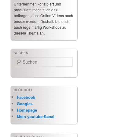
Unternehmen konzipiert und
produziert, möchte ich dazu
beitragen, dass Online-Videos noch
besser werden. Deshalb biete ich
auch regelmäßig Workshops zu
diesem Thema an.
SUCHEN
Suchen
BLOGROLL
Facebook
Google+
Homepage
Mein youtube-Kanal
SCHLAGWÖRTER