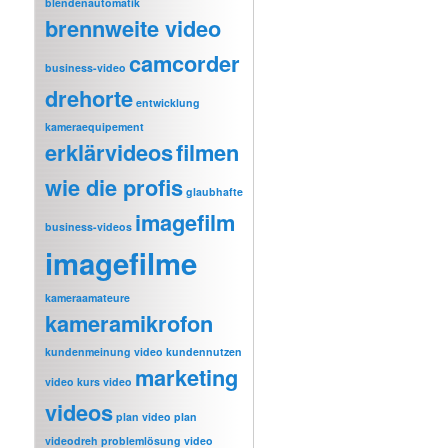
blendenautomatik
brennweite video
camcorder
business-video
drehorte
entwicklung
kameraequipement
erklärvideos
filmen
wie die profis
glaubhafte
imagefilm
business-videos
imagefilme
kameraamateure
kameramikrofon
kundenmeinung video
kundennutzen
marketing
video
kurs video
videos
plan video
plan
videodreh
problemlösung video