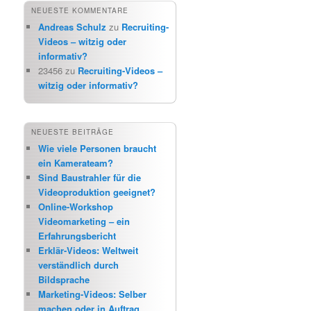
NEUESTE KOMMENTARE
Andreas Schulz
zu
Recruiting-
Videos – witzig oder
informativ?
23456
zu
Recruiting-Videos –
witzig oder informativ?
NEUESTE BEITRÄGE
Wie viele Personen braucht
ein Kamerateam?
Sind Baustrahler für die
Videoproduktion geeignet?
Online-Workshop
Videomarketing – ein
Erfahrungsbericht
Erklär-Videos: Weltweit
verständlich durch
Bildsprache
Marketing-Videos: Selber
machen oder in Auftrag