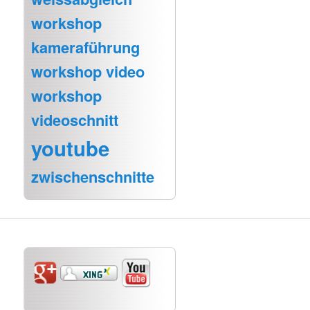
workshop
kameraführung
workshop video
workshop
videoschnitt
youtube
zwischenschnitte