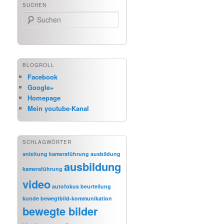
SUCHEN
Suchen
BLOGROLL
Facebook
Google+
Homepage
Mein youtube-Kanal
SCHLAGWÖRTER
anleitung kameraführung
ausbildung
ausbildung
kameraführung
video
autofokus
beurteilung
kunde
bewegtbild-kommunikation
bewegte bilder