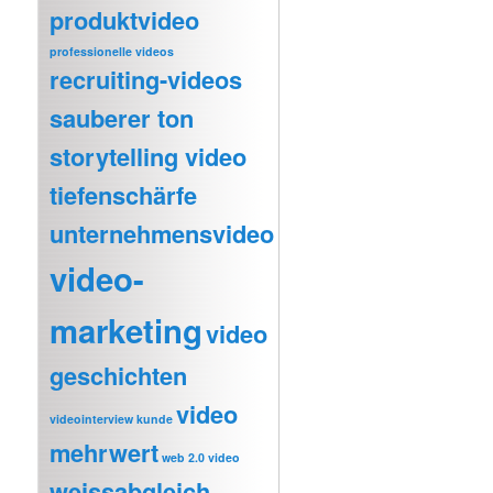
produktvideo
professionelle videos
recruiting-videos
sauberer ton
storytelling video
tiefenschärfe
unternehmensvideo
video-
marketing
video
geschichten
video
videointerview kunde
mehrwert
web 2.0 video
weissabgleich