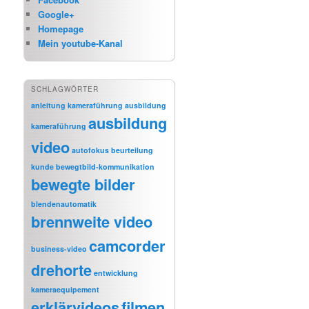
Google+
Homepage
Mein youtube-Kanal
SCHLAGWÖRTER
anleitung kameraführung
ausbildung
ausbildung
kameraführung
video
autofokus
beurteilung
kunde
bewegtbild-kommunikation
bewegte bilder
blendenautomatik
brennweite video
camcorder
business-video
drehorte
entwicklung
kameraequipement
erklärvideos
filmen