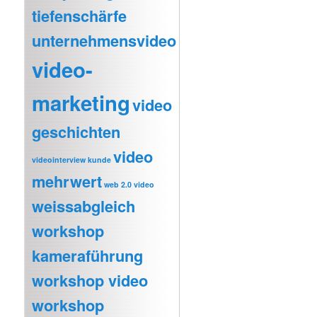
tiefenschärfe
unternehmensvideo
video-
marketing
video
geschichten
video
videointerview kunde
mehrwert
web 2.0 video
weissabgleich
workshop
kameraführung
workshop video
workshop