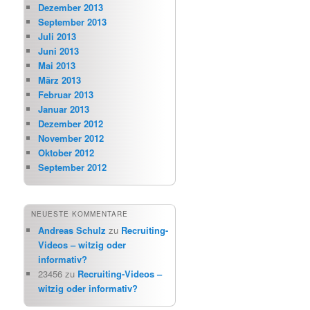
Dezember 2013
September 2013
Juli 2013
Juni 2013
Mai 2013
März 2013
Februar 2013
Januar 2013
Dezember 2012
November 2012
Oktober 2012
September 2012
NEUESTE KOMMENTARE
Andreas Schulz
zu
Recruiting-
Videos – witzig oder
informativ?
23456
zu
Recruiting-Videos –
witzig oder informativ?