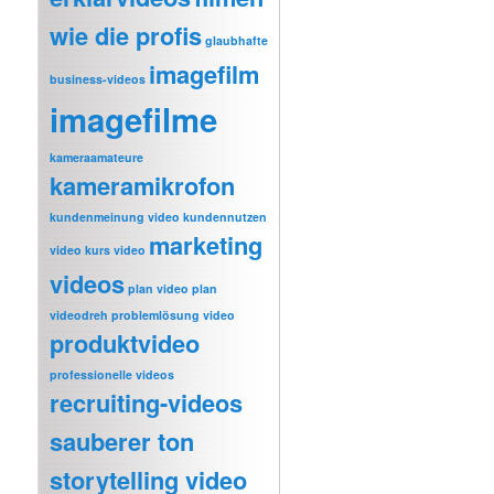
wie die profis
glaubhafte
imagefilm
business-videos
imagefilme
kameraamateure
kameramikrofon
kundenmeinung video
kundennutzen
marketing
video
kurs video
videos
plan video
plan
videodreh
problemlösung video
produktvideo
professionelle videos
recruiting-videos
sauberer ton
storytelling video