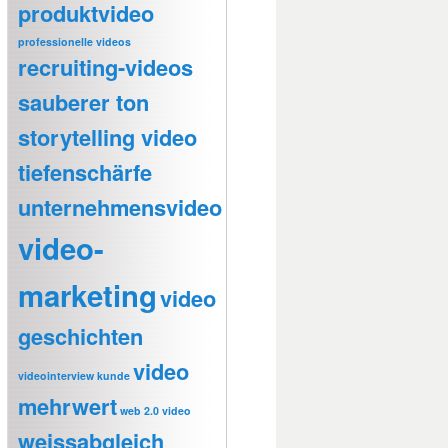
produktvideo
professionelle videos
recruiting-videos
sauberer ton
storytelling video
tiefenschärfe
unternehmensvideo
video-
marketing
video
geschichten
video
videointerview kunde
mehrwert
web 2.0 video
weissabgleich