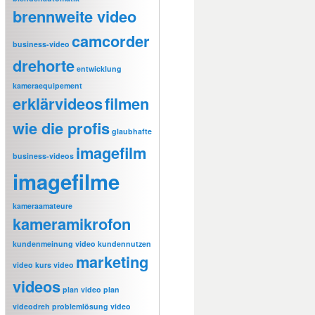
brennweite video
camcorder
business-video
drehorte
entwicklung
kameraequipement
erklärvideos
filmen
wie die profis
glaubhafte
imagefilm
business-videos
imagefilme
kameraamateure
kameramikrofon
kundenmeinung video
kundennutzen
marketing
video
kurs video
videos
plan video
plan
videodreh
problemlösung video