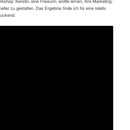
kshop: Kerstin, eine Friseurin, wollte lernen, ihre Marketing-
eller zu gestalten. Das Ergebnis finde ich für eine relativ
ruckend: