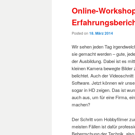
Online-Workshop
Erfahrungsberic
Posted on
18. März 2014
Wir sehen jeden Tag irgendwelc
sie gemacht werden – gute, jedenf
der Ausbildung. Dabei ist es mi
kleinen Kamera bewegte Bilder z
belichtet.
Auch der Videoschnitt i
Software. Jetzt können wir uns
sogar in HD zeigen. Das ist wun
auch aus, um für eine Firma, e
machen?
Der Schritt vom Hobbyfilmer zum
meisten Fällen ist dafür professio
Beherrschung der Technik, also