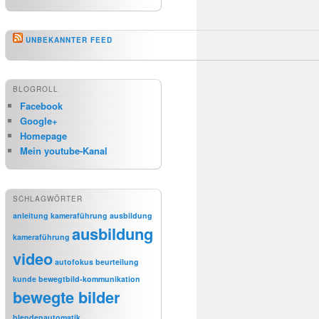
UNBEKANNTER FEED
BLOGROLL
Facebook
Google+
Homepage
Mein youtube-Kanal
SCHLAGWÖRTER
anleitung kameraführung
ausbildung
ausbildung
kameraführung
video
autofokus
beurteilung
kunde
bewegtbild-kommunikation
bewegte bilder
blendenautomatik