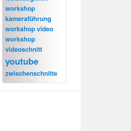
workshop
kameraführung
workshop video
workshop
videoschnitt
youtube
zwischenschnitte