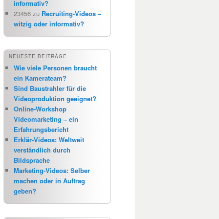
informativ?
23456
zu
Recruiting-Videos –
witzig oder informativ?
NEUESTE BEITRÄGE
Wie viele Personen braucht
ein Kamerateam?
Sind Baustrahler für die
Videoproduktion geeignet?
Online-Workshop
Videomarketing – ein
Erfahrungsbericht
Erklär-Videos: Weltweit
verständlich durch
Bildsprache
Marketing-Videos: Selber
machen oder in Auftrag
geben?