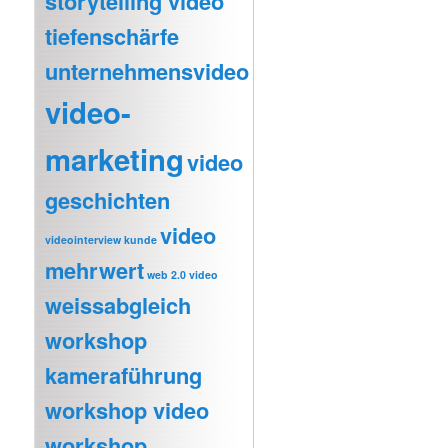
storytelling video
tiefenschärfe
unternehmensvideo
video-
marketing
video
geschichten
video
videointerview kunde
mehrwert
web 2.0 video
weissabgleich
workshop
kameraführung
workshop video
workshop