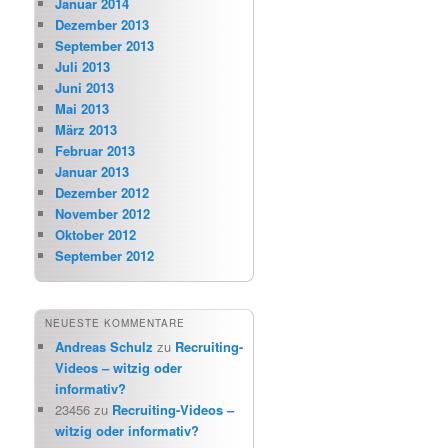
Januar 2014
Dezember 2013
September 2013
Juli 2013
Juni 2013
Mai 2013
März 2013
Februar 2013
Januar 2013
Dezember 2012
November 2012
Oktober 2012
September 2012
NEUESTE KOMMENTARE
Andreas Schulz
zu
Recruiting-
Videos – witzig oder
informativ?
23456
zu
Recruiting-Videos –
witzig oder informativ?