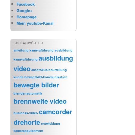
Facebook
Google+
Homepage
Mein youtube-Kanal
SCHLAGWÖRTER
anleitung kameraführung
ausbildung
ausbildung
kameraführung
video
autofokus
beurteilung
kunde
bewegtbild-kommunikation
bewegte bilder
blendenautomatik
brennweite video
camcorder
business-video
drehorte
entwicklung
kameraequipement