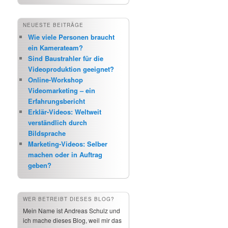
NEUESTE BEITRÄGE
Wie viele Personen braucht
ein Kamerateam?
Sind Baustrahler für die
Videoproduktion geeignet?
Online-Workshop
Videomarketing – ein
Erfahrungsbericht
Erklär-Videos: Weltweit
verständlich durch
Bildsprache
Marketing-Videos: Selber
machen oder in Auftrag
geben?
WER BETREIBT DIESES BLOG?
Mein Name ist Andreas Schulz und
ich mache dieses Blog, weil mir das