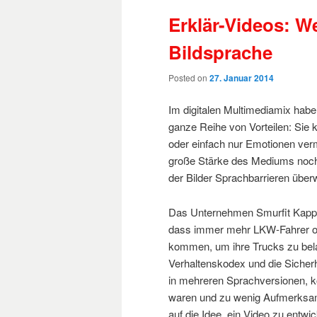
Erklär-Videos: W
Bildsprache
Posted on
27. Januar 2014
Im digitalen Multimediamix habe
ganze Reihe von Vorteilen: Sie 
oder einfach nur Emotionen vermi
große Stärke des Mediums noch w
der Bilder Sprachbarrieren über
Das Unternehmen Smurfit Kappa, 
dass immer mehr LKW-Fahrer o
kommen, um ihre Trucks zu bela
Verhaltenskodex und die Sicherh
in mehreren Sprachversionen, ko
waren und zu wenig Aufmerksamk
auf die Idee, ein Video zu entwic