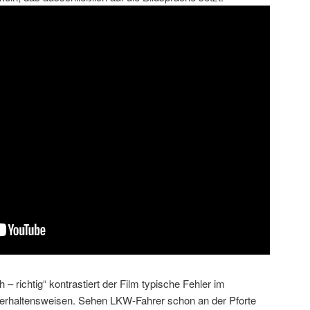
 – richtig“ kontrastiert der Film typische Fehler im
 Verhaltensweisen. Sehen LKW-Fahrer schon an der Pforte