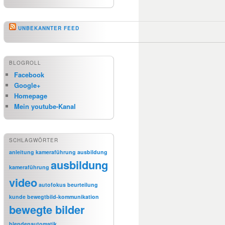
UNBEKANNTER FEED
BLOGROLL
Facebook
Google+
Homepage
Mein youtube-Kanal
SCHLAGWÖRTER
anleitung kameraführung
ausbildung
ausbildung
kameraführung
video
autofokus
beurteilung
kunde
bewegtbild-kommunikation
bewegte bilder
blendenautomatik