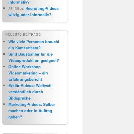
informativ?
23456
zu
Recruiting-Videos –
witzig oder informativ?
NEUESTE BEITRÄGE
Wie viele Personen braucht
ein Kamerateam?
Sind Baustrahler für die
Videoproduktion geeignet?
Online-Workshop
Videomarketing – ein
Erfahrungsbericht
Erklär-Videos: Weltweit
verständlich durch
Bildsprache
Marketing-Videos: Selber
machen oder in Auftrag
geben?