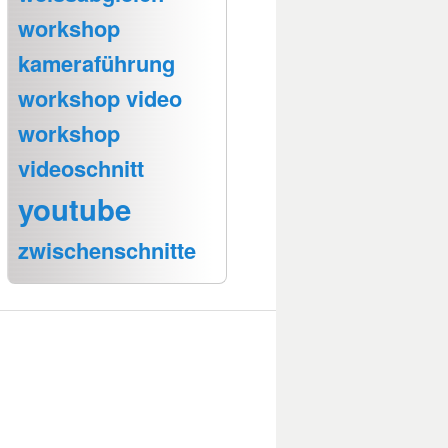
workshop
kameraführung
workshop video
workshop
videoschnitt
youtube
zwischenschnitte