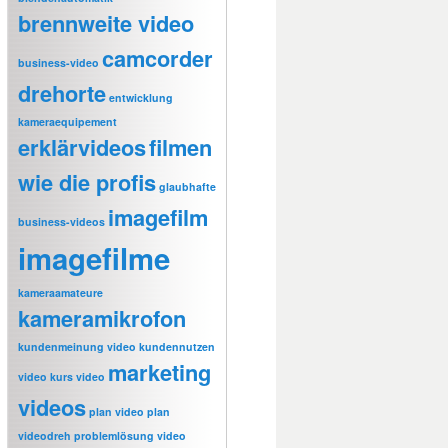
brennweite video
camcorder
business-video
drehorte
entwicklung
kameraequipement
erklärvideos
filmen
wie die profis
glaubhafte
imagefilm
business-videos
imagefilme
kameraamateure
kameramikrofon
kundenmeinung video
kundennutzen
marketing
video
kurs video
videos
plan video
plan
videodreh
problemlösung video