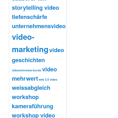
storytelling video
tiefenschärfe
unternehmensvideo
video-
marketing
video
geschichten
video
videointerview kunde
mehrwert
web 2.0 video
weissabgleich
workshop
kameraführung
workshop video