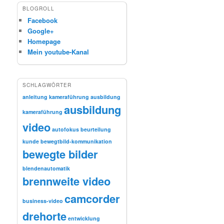
BLOGROLL
Facebook
Google+
Homepage
Mein youtube-Kanal
SCHLAGWÖRTER
anleitung kameraführung
ausbildung
ausbildung
kameraführung
video
autofokus
beurteilung
kunde
bewegtbild-kommunikation
bewegte bilder
blendenautomatik
brennweite video
camcorder
business-video
drehorte
entwicklung