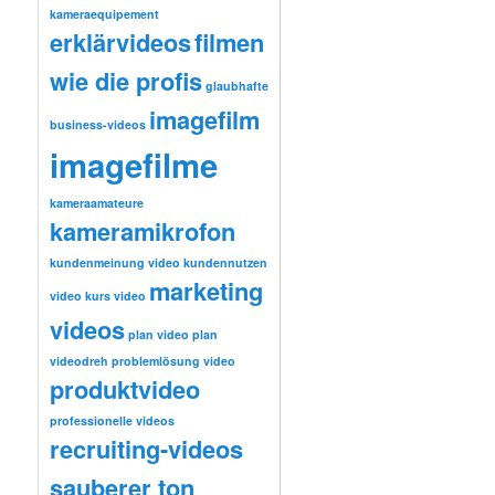
kameraequipement
erklärvideos
filmen
wie die profis
glaubhafte
imagefilm
business-videos
imagefilme
kameraamateure
kameramikrofon
kundenmeinung video
kundennutzen
marketing
video
kurs video
videos
plan video
plan
videodreh
problemlösung video
produktvideo
professionelle videos
recruiting-videos
sauberer ton