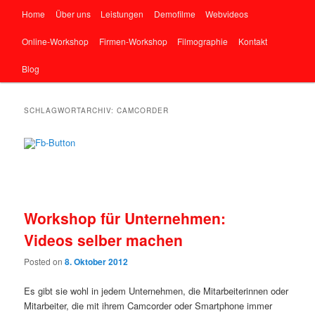
Hauptmenü
Gute Filme machen und weitergeben, wie es geht
Home
Über uns
Leistungen
Demofilme
Webvideos
Zum primären Inhalt springen
Zum sekundären Inhalt springen
Online-Workshop
Firmen-Workshop
Filmographie
Kontakt
Marketing mit Online-Videos
Blog
SCHLAGWORTARCHIV:
CAMCORDER
Workshop für Unternehmen:
Videos selber machen
Posted on
8. Oktober 2012
Es gibt sie wohl in jedem Unternehmen, die Mitarbeiterinnen oder
Mitarbeiter, die mit ihrem Camcorder oder Smartphone immer