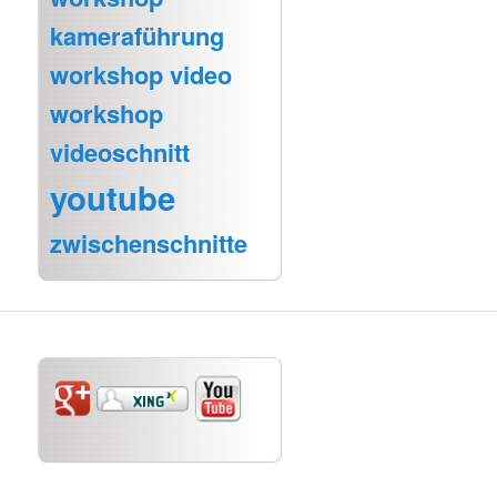
kameraführung
workshop video
workshop
videoschnitt
youtube
zwischenschnitte