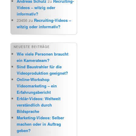
Andreas Schulz
zu
Recruiting-
Videos – witzig oder
informativ?
23456
zu
Recruiting-Videos –
witzig oder informativ?
NEUESTE BEITRÄGE
Wie viele Personen braucht
ein Kamerateam?
Sind Baustrahler für die
Videoproduktion geeignet?
Online-Workshop
Videomarketing – ein
Erfahrungsbericht
Erklär-Videos: Weltweit
verständlich durch
Bildsprache
Marketing-Videos: Selber
machen oder in Auftrag
geben?