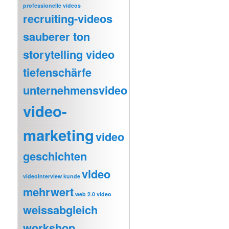
professionelle videos
recruiting-videos
sauberer ton
storytelling video
tiefenschärfe
unternehmensvideo
video-
marketing
video
geschichten
video
videointerview kunde
mehrwert
web 2.0 video
weissabgleich
workshop