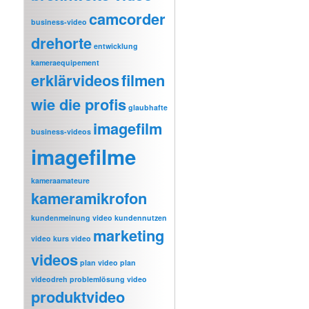
camcorder
business-video
drehorte
entwicklung
kameraequipement
erklärvideos
filmen
wie die profis
glaubhafte
imagefilm
business-videos
imagefilme
kameraamateure
kameramikrofon
kundenmeinung video
kundennutzen
marketing
video
kurs video
videos
plan video
plan
videodreh
problemlösung video
produktvideo