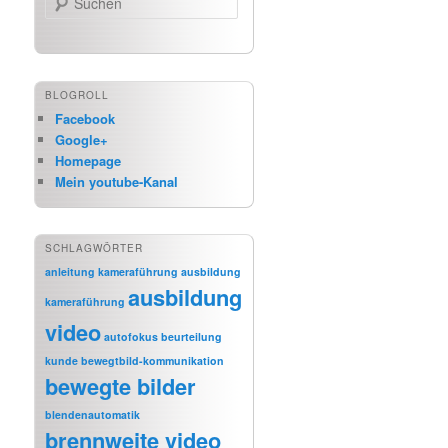
BLOGROLL
Facebook
Google+
Homepage
Mein youtube-Kanal
SCHLAGWÖRTER
anleitung kameraführung
ausbildung
ausbildung
kameraführung
video
autofokus
beurteilung
kunde
bewegtbild-kommunikation
bewegte bilder
blendenautomatik
brennweite video