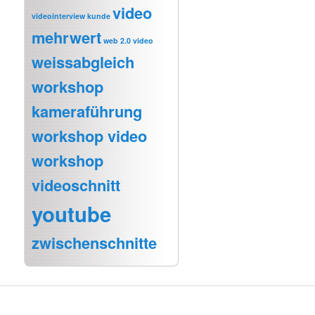
video
videointerview kunde
mehrwert
web 2.0 video
weissabgleich
workshop
kameraführung
workshop video
workshop
videoschnitt
youtube
zwischenschnitte