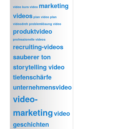
marketing
video
kurs video
videos
plan video
plan
videodreh
problemlösung video
produktvideo
professionelle videos
recruiting-videos
sauberer ton
storytelling video
tiefenschärfe
unternehmensvideo
video-
marketing
video
geschichten