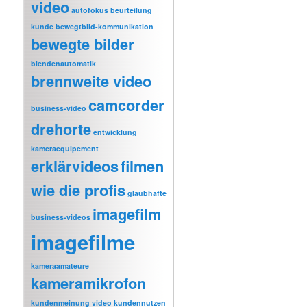
video
autofokus
beurteilung
kunde
bewegtbild-kommunikation
bewegte bilder
blendenautomatik
brennweite video
camcorder
business-video
drehorte
entwicklung
kameraequipement
erklärvideos
filmen
wie die profis
glaubhafte
imagefilm
business-videos
imagefilme
kameraamateure
kameramikrofon
kundenmeinung video
kundennutzen