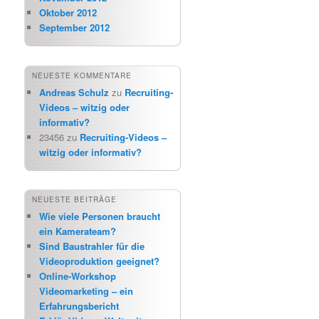
Oktober 2012
September 2012
NEUESTE KOMMENTARE
Andreas Schulz
zu
Recruiting-
Videos – witzig oder
informativ?
23456
zu
Recruiting-Videos –
witzig oder informativ?
NEUESTE BEITRÄGE
Wie viele Personen braucht
ein Kamerateam?
Sind Baustrahler für die
Videoproduktion geeignet?
Online-Workshop
Videomarketing – ein
Erfahrungsbericht