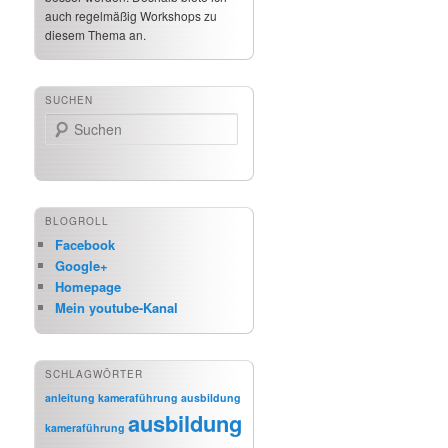
auch regelmäßig Workshops zu
diesem Thema an.
SUCHEN
Suchen
BLOGROLL
Facebook
Google+
Homepage
Mein youtube-Kanal
SCHLAGWÖRTER
anleitung kameraführung
ausbildung
ausbildung
kameraführung