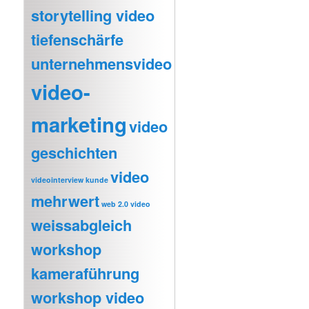
storytelling video
tiefenschärfe
unternehmensvideo
video-
marketing
video
geschichten
video
videointerview kunde
mehrwert
web 2.0 video
weissabgleich
workshop
kameraführung
workshop video