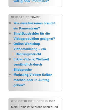
witzig oder informativ?
NEUESTE BEITRÄGE
Wie viele Personen braucht
ein Kamerateam?
Sind Baustrahler für die
Videoproduktion geeignet?
Online-Workshop
Videomarketing – ein
Erfahrungsbericht
Erklär-Videos: Weltweit
verständlich durch
Bildsprache
Marketing-Videos: Selber
machen oder in Auftrag
geben?
WER BETREIBT DIESES BLOG?
Mein Name ist Andreas Schulz und