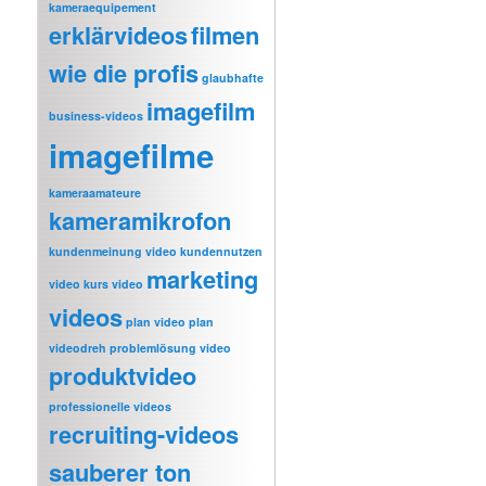
kameraequipement
erklärvideos
filmen
wie die profis
glaubhafte
imagefilm
business-videos
imagefilme
kameraamateure
kameramikrofon
kundenmeinung video
kundennutzen
marketing
video
kurs video
videos
plan video
plan
videodreh
problemlösung video
produktvideo
professionelle videos
recruiting-videos
sauberer ton