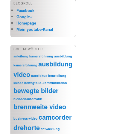
BLOGROLL
Facebook
Google+
Homepage
Mein youtube-Kanal
SCHLAGWÖRTER
anleitung kameraführung
ausbildung
ausbildung
kameraführung
video
autofokus
beurteilung
kunde
bewegtbild-kommunikation
bewegte bilder
blendenautomatik
brennweite video
camcorder
business-video
drehorte
entwicklung