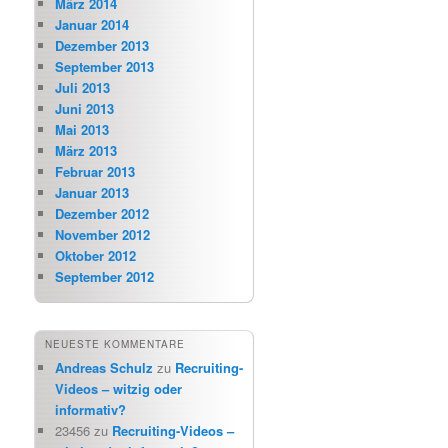
März 2014
Januar 2014
Dezember 2013
September 2013
Juli 2013
Juni 2013
Mai 2013
März 2013
Februar 2013
Januar 2013
Dezember 2012
November 2012
Oktober 2012
September 2012
NEUESTE KOMMENTARE
Andreas Schulz
zu
Recruiting-
Videos – witzig oder
informativ?
23456
zu
Recruiting-Videos –