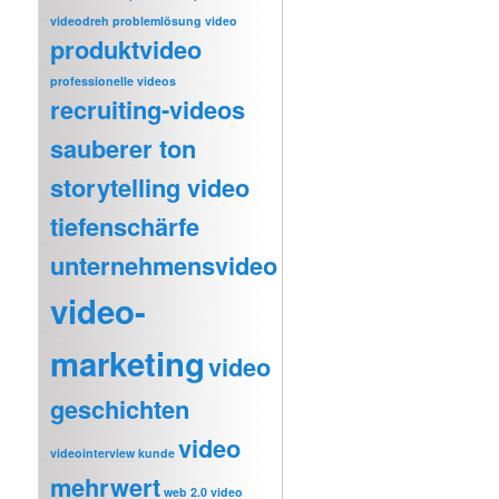
videodreh
problemlösung video
produktvideo
professionelle videos
recruiting-videos
sauberer ton
storytelling video
tiefenschärfe
unternehmensvideo
video-
marketing
video
geschichten
video
videointerview kunde
mehrwert
web 2.0 video