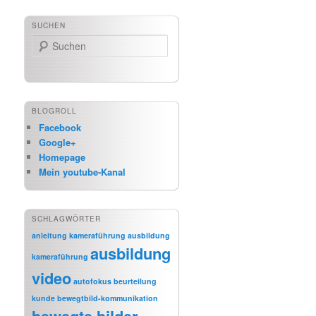
SUCHEN
Suchen
BLOGROLL
Facebook
Google+
Homepage
Mein youtube-Kanal
SCHLAGWÖRTER
anleitung kameraführung
ausbildung
ausbildung
kameraführung
video
autofokus
beurteilung
kunde
bewegtbild-kommunikation