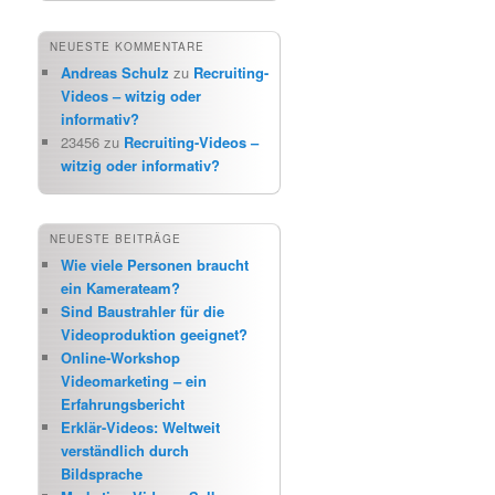
NEUESTE KOMMENTARE
Andreas Schulz
zu
Recruiting-
Videos – witzig oder
informativ?
23456
zu
Recruiting-Videos –
witzig oder informativ?
NEUESTE BEITRÄGE
Wie viele Personen braucht
ein Kamerateam?
Sind Baustrahler für die
Videoproduktion geeignet?
Online-Workshop
Videomarketing – ein
Erfahrungsbericht
Erklär-Videos: Weltweit
verständlich durch
Bildsprache