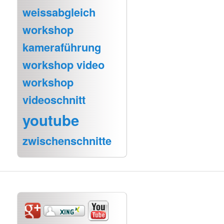
weissabgleich
workshop
kameraführung
workshop video
workshop
videoschnitt
youtube
zwischenschnitte