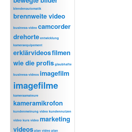
bewegte bilder
blendenautomatik
brennweite video
camcorder
business-video
drehorte
entwicklung
kameraequipement
erklärvideos
filmen
wie die profis
glaubhafte
imagefilm
business-videos
imagefilme
kameraamateure
kameramikrofon
kundenmeinung video
kundennutzen
marketing
video
kurs video
videos
plan video
plan