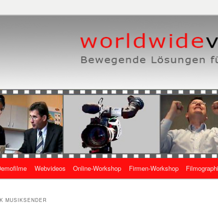
eben, wie es geht
 Online-Videos
emofilme
Webvideos
Online-Workshop
Firmen-Workshop
Filmograph
gen
IK MUSIKSENDER