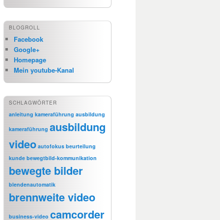
BLOGROLL
Facebook
Google+
Homepage
Mein youtube-Kanal
SCHLAGWÖRTER
anleitung kameraführung
ausbildung
ausbildung
kameraführung
video
autofokus
beurteilung
kunde
bewegtbild-kommunikation
bewegte bilder
blendenautomatik
brennweite video
camcorder
business-video