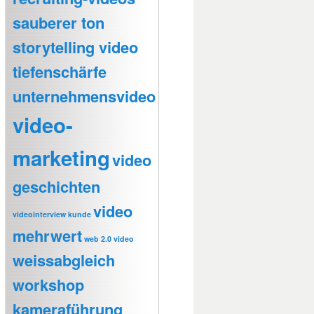
sauberer ton
storytelling video
tiefenschärfe
unternehmensvideo
video-
marketing
video
geschichten
video
videointerview kunde
mehrwert
web 2.0 video
weissabgleich
workshop
kameraführung