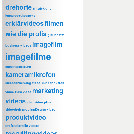
drehorte
entwicklung
kameraequipement
erklärvideos
filmen
wie die profis
glaubhafte
imagefilm
business-videos
imagefilme
kameraamateure
kameramikrofon
kundenmeinung video
kundennutzen
marketing
video
kurs video
videos
plan video
plan
videodreh
problemlösung video
produktvideo
professionelle videos
recruiting-videos