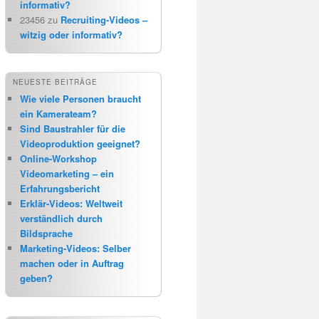
informativ?
23456
zu
Recruiting-Videos –
witzig oder informativ?
NEUESTE BEITRÄGE
Wie viele Personen braucht
ein Kamerateam?
Sind Baustrahler für die
Videoproduktion geeignet?
Online-Workshop
Videomarketing – ein
Erfahrungsbericht
Erklär-Videos: Weltweit
verständlich durch
Bildsprache
Marketing-Videos: Selber
machen oder in Auftrag
geben?