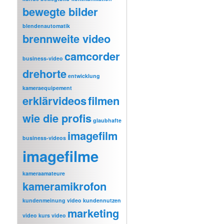
bewegte bilder
blendenautomatik
brennweite video
camcorder
business-video
drehorte
entwicklung
kameraequipement
erklärvideos
filmen
wie die profis
glaubhafte
imagefilm
business-videos
imagefilme
kameraamateure
kameramikrofon
kundenmeinung video
kundennutzen
marketing
video
kurs video