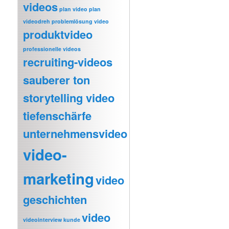
videos
plan video
plan
videodreh
problemlösung video
produktvideo
professionelle videos
recruiting-videos
sauberer ton
storytelling video
tiefenschärfe
unternehmensvideo
video-
marketing
video
geschichten
video
videointerview kunde