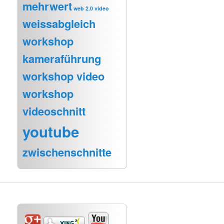
mehrwert
web 2.0 video
weissabgleich
workshop
kameraführung
workshop video
workshop
videoschnitt
youtube
zwischenschnitte