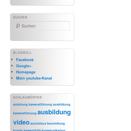
SUCHEN
Suchen
BLOGROLL
Facebook
Google+
Homepage
Mein youtube-Kanal
SCHLAGWÖRTER
anleitung kameraführung
ausbildung
ausbildung
kameraführung
video
autofokus
beurteilung
kunde
bewegtbild-kommunikation