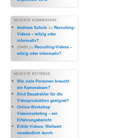
NEUESTE KOMMENTARE
Andreas Schulz
zu
Recruiting-
Videos – witzig oder
informativ?
23456
zu
Recruiting-Videos –
witzig oder informativ?
NEUESTE BEITRÄGE
Wie viele Personen braucht
ein Kamerateam?
Sind Baustrahler für die
Videoproduktion geeignet?
Online-Workshop
Videomarketing – ein
Erfahrungsbericht
Erklär-Videos: Weltweit
verständlich durch