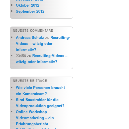
Oktober 2012
September 2012
NEUESTE KOMMENTARE
Andreas Schulz
zu
Recruiting-
Videos – witzig oder
informativ?
23456
zu
Recruiting-Videos –
witzig oder informativ?
NEUESTE BEITRÄGE
Wie viele Personen braucht
ein Kamerateam?
Sind Baustrahler für die
Videoproduktion geeignet?
Online-Workshop
Videomarketing – ein
Erfahrungsbericht