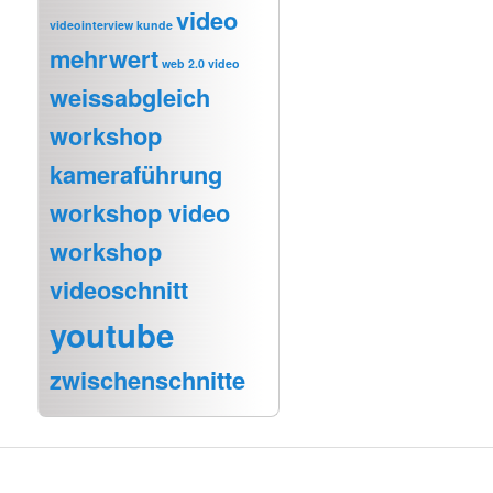
video
videointerview kunde
mehrwert
web 2.0 video
weissabgleich
workshop
kameraführung
workshop video
workshop
videoschnitt
youtube
zwischenschnitte