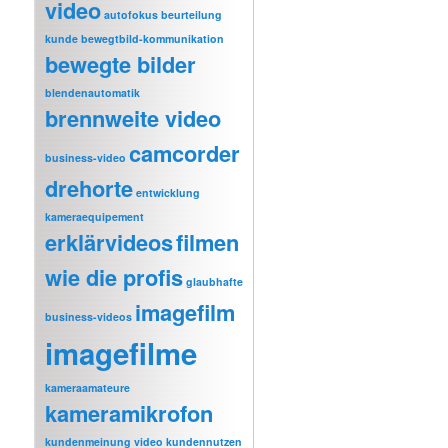
video
autofokus
beurteilung
kunde
bewegtbild-kommunikation
bewegte bilder
blendenautomatik
brennweite video
camcorder
business-video
drehorte
entwicklung
kameraequipement
erklärvideos
filmen
wie die profis
glaubhafte
imagefilm
business-videos
imagefilme
kameraamateure
kameramikrofon
kundenmeinung video
kundennutzen