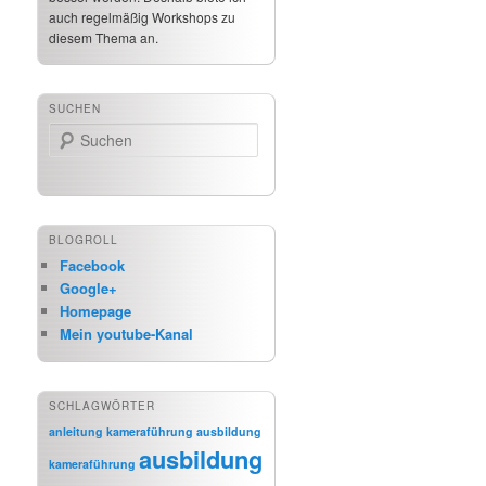
auch regelmäßig Workshops zu
diesem Thema an.
SUCHEN
Suchen
BLOGROLL
Facebook
Google+
Homepage
Mein youtube-Kanal
SCHLAGWÖRTER
anleitung kameraführung
ausbildung
ausbildung
kameraführung