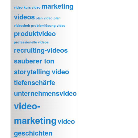
marketing
video
kurs video
videos
plan video
plan
videodreh
problemlösung video
produktvideo
professionelle videos
recruiting-videos
sauberer ton
storytelling video
tiefenschärfe
unternehmensvideo
video-
marketing
video
geschichten