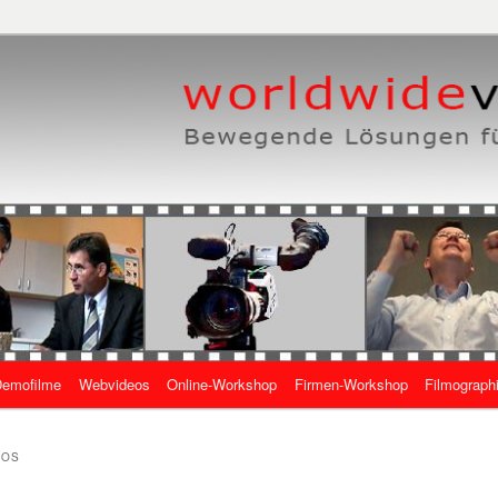
eben, wie es geht
 Online-Videos
emofilme
Webvideos
Online-Workshop
Firmen-Workshop
Filmograph
gen
EOS