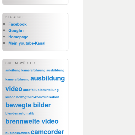
BLOGROLL
Facebook
Google+
Homepage
Mein youtube-Kanal
SCHLAGWÖRTER
anleitung kameraführung
ausbildung
ausbildung
kameraführung
video
autofokus
beurteilung
kunde
bewegtbild-kommunikation
bewegte bilder
blendenautomatik
brennweite video
camcorder
business-video