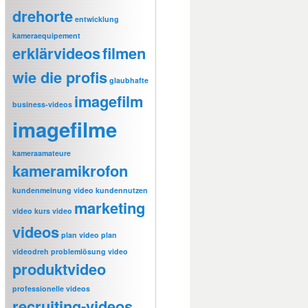
drehorte
entwicklung
kameraequipement
erklärvideos
filmen
wie die profis
glaubhafte
imagefilm
business-videos
imagefilme
kameraamateure
kameramikrofon
kundenmeinung video
kundennutzen
marketing
video
kurs video
videos
plan video
plan
videodreh
problemlösung video
produktvideo
professionelle videos
recruiting-videos