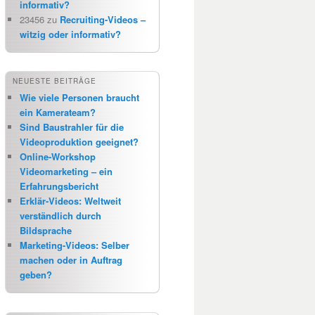
informativ?
23456
zu
Recruiting-Videos –
witzig oder informativ?
NEUESTE BEITRÄGE
Wie viele Personen braucht
ein Kamerateam?
Sind Baustrahler für die
Videoproduktion geeignet?
Online-Workshop
Videomarketing – ein
Erfahrungsbericht
Erklär-Videos: Weltweit
verständlich durch
Bildsprache
Marketing-Videos: Selber
machen oder in Auftrag
geben?