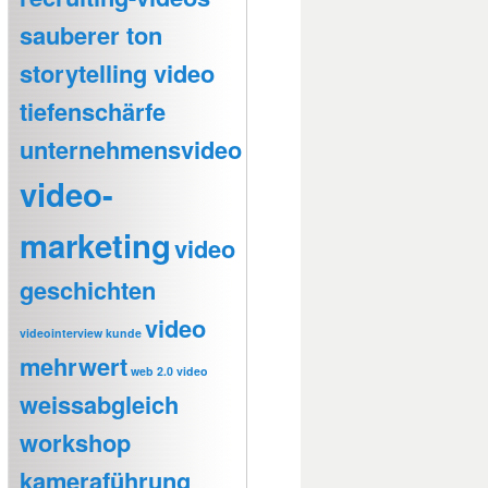
sauberer ton
storytelling video
tiefenschärfe
unternehmensvideo
video-
marketing
video
geschichten
video
videointerview kunde
mehrwert
web 2.0 video
weissabgleich
workshop
kameraführung