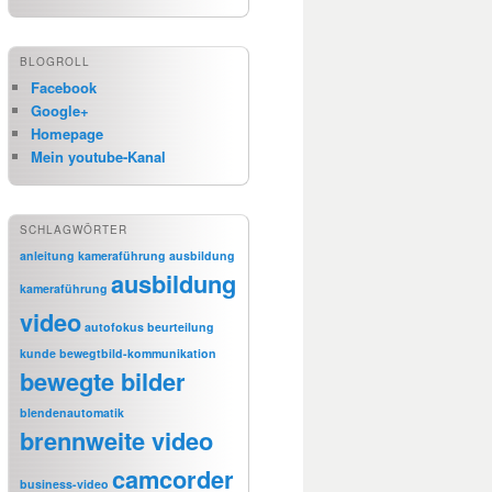
BLOGROLL
Facebook
Google+
Homepage
Mein youtube-Kanal
SCHLAGWÖRTER
anleitung kameraführung
ausbildung
ausbildung
kameraführung
video
autofokus
beurteilung
kunde
bewegtbild-kommunikation
bewegte bilder
blendenautomatik
brennweite video
camcorder
business-video