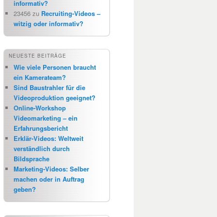
informativ?
23456
zu
Recruiting-Videos –
witzig oder informativ?
NEUESTE BEITRÄGE
Wie viele Personen braucht
ein Kamerateam?
Sind Baustrahler für die
Videoproduktion geeignet?
Online-Workshop
Videomarketing – ein
Erfahrungsbericht
Erklär-Videos: Weltweit
verständlich durch
Bildsprache
Marketing-Videos: Selber
machen oder in Auftrag
geben?