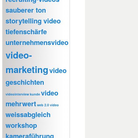
sauberer ton
storytelling video
tiefenschärfe
unternehmensvideo
video-
marketing
video
geschichten
video
videointerview kunde
mehrwert
web 2.0 video
weissabgleich
workshop
kameraführung