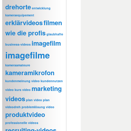
drehorte
entwicklung
kameraequipement
erklärvideos
filmen
wie die profis
glaubhafte
imagefilm
business-videos
imagefilme
kameraamateure
kameramikrofon
kundenmeinung video
kundennutzen
marketing
video
kurs video
videos
plan video
plan
videodreh
problemlösung video
produktvideo
professionelle videos
recruiting-videos