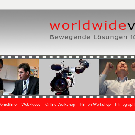
eben, wie es geht
 Online-Videos
emofilme
Webvideos
Online-Workshop
Firmen-Workshop
Filmograph
gen