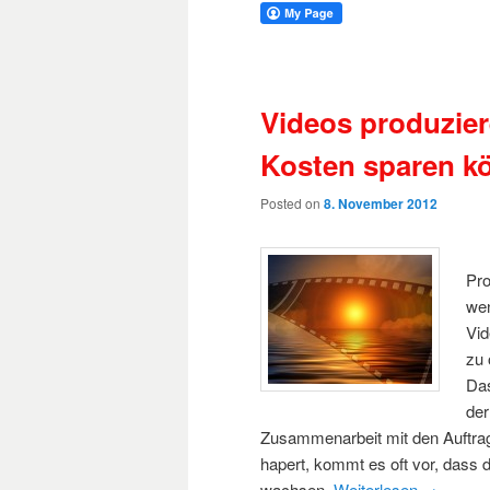
Videos produzier
Kosten sparen k
Posted on
8. November 2012
Pro
wen
Vi
zu 
Das
der
Zusammenarbeit mit den Auftra
hapert, kommt es oft vor, dass 
wachsen.
Weiterlesen
→