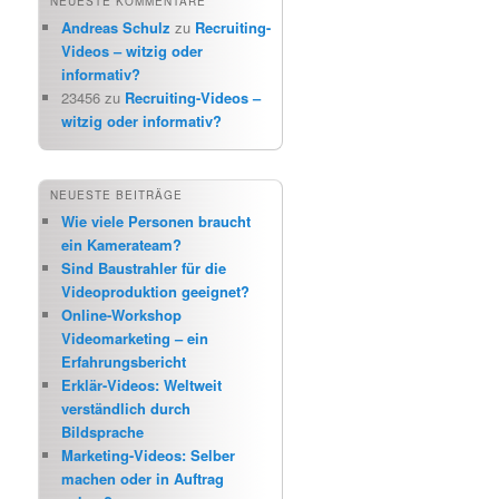
NEUESTE KOMMENTARE
Andreas Schulz
zu
Recruiting-
Videos – witzig oder
informativ?
23456
zu
Recruiting-Videos –
witzig oder informativ?
NEUESTE BEITRÄGE
Wie viele Personen braucht
ein Kamerateam?
Sind Baustrahler für die
Videoproduktion geeignet?
Online-Workshop
Videomarketing – ein
Erfahrungsbericht
Erklär-Videos: Weltweit
verständlich durch
Bildsprache
Marketing-Videos: Selber
machen oder in Auftrag