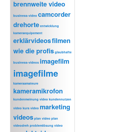
brennweite video
camcorder
business-video
drehorte
entwicklung
kameraequipement
erklärvideos
filmen
wie die profis
glaubhafte
imagefilm
business-videos
imagefilme
kameraamateure
kameramikrofon
kundenmeinung video
kundennutzen
marketing
video
kurs video
videos
plan video
plan
videodreh
problemlösung video