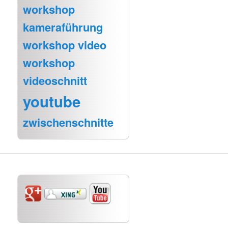
workshop
kameraführung
workshop video
workshop
videoschnitt
youtube
zwischenschnitte