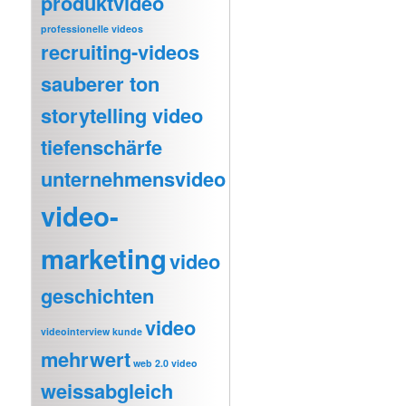
produktvideo
professionelle videos
recruiting-videos
sauberer ton
storytelling video
tiefenschärfe
unternehmensvideo
video-
marketing
video
geschichten
video
videointerview kunde
mehrwert
web 2.0 video
weissabgleich