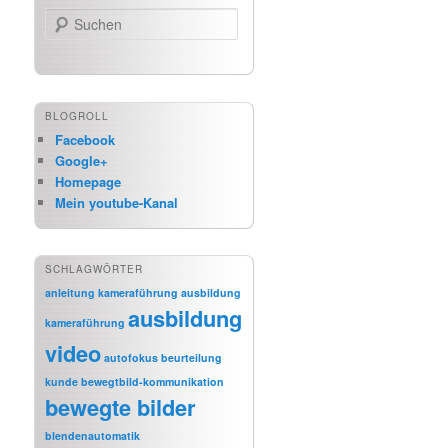
Suchen
BLOGROLL
Facebook
Google+
Homepage
Mein youtube-Kanal
SCHLAGWÖRTER
anleitung kameraführung
ausbildung
ausbildung
kameraführung
video
autofokus
beurteilung
kunde
bewegtbild-kommunikation
bewegte bilder
blendenautomatik