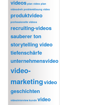
videos
plan video
plan
videodreh
problemlösung video
produktvideo
professionelle videos
recruiting-videos
sauberer ton
storytelling video
tiefenschärfe
unternehmensvideo
video-
marketing
video
geschichten
video
videointerview kunde