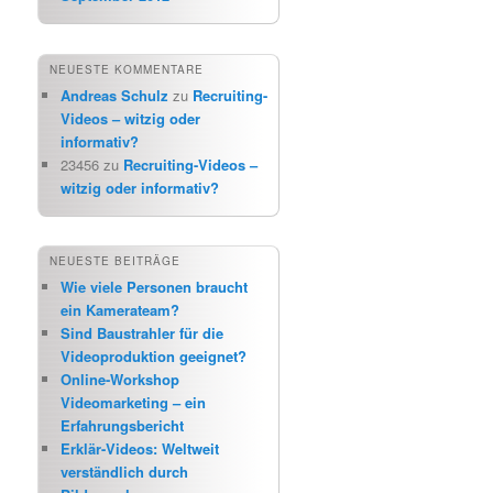
NEUESTE KOMMENTARE
Andreas Schulz
zu
Recruiting-
Videos – witzig oder
informativ?
23456
zu
Recruiting-Videos –
witzig oder informativ?
NEUESTE BEITRÄGE
Wie viele Personen braucht
ein Kamerateam?
Sind Baustrahler für die
Videoproduktion geeignet?
Online-Workshop
Videomarketing – ein
Erfahrungsbericht
Erklär-Videos: Weltweit
verständlich durch