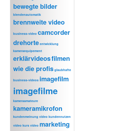
bewegte bilder
blendenautomatik
brennweite video
camcorder
business-video
drehorte
entwicklung
kameraequipement
erklärvideos
filmen
wie die profis
glaubhafte
imagefilm
business-videos
imagefilme
kameraamateure
kameramikrofon
kundenmeinung video
kundennutzen
marketing
video
kurs video