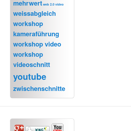
mehrwert
web 2.0 video
weissabgleich
workshop
kameraführung
workshop video
workshop
videoschnitt
youtube
zwischenschnitte