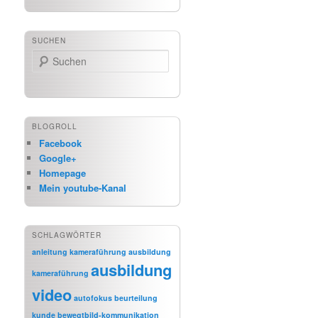
SUCHEN
Suchen
BLOGROLL
Facebook
Google+
Homepage
Mein youtube-Kanal
SCHLAGWÖRTER
anleitung kameraführung
ausbildung
ausbildung
kameraführung
video
autofokus
beurteilung
kunde
bewegtbild-kommunikation