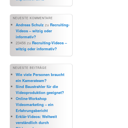
NEUESTE KOMMENTARE
Andreas Schulz
zu
Recruiting-
Videos – witzig oder
informativ?
23456
zu
Recruiting-Videos –
witzig oder informativ?
NEUESTE BEITRÄGE
Wie viele Personen braucht
ein Kamerateam?
Sind Baustrahler für die
Videoproduktion geeignet?
Online-Workshop
Videomarketing – ein
Erfahrungsbericht
Erklär-Videos: Weltweit
verständlich durch