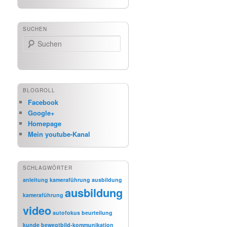
SUCHEN
Suchen
BLOGROLL
Facebook
Google+
Homepage
Mein youtube-Kanal
SCHLAGWÖRTER
anleitung kameraführung
ausbildung
ausbildung
kameraführung
video
autofokus
beurteilung
kunde
bewegtbild-kommunikation