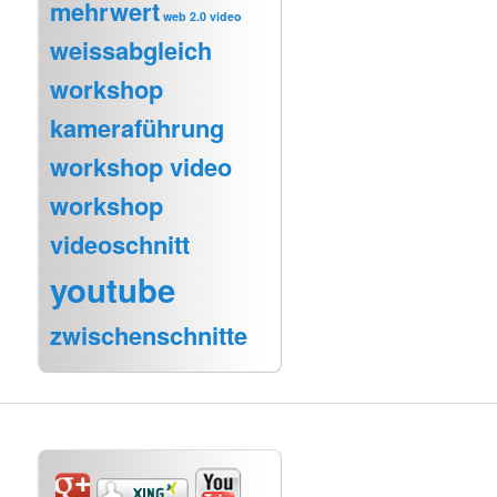
mehrwert
web 2.0 video
weissabgleich
workshop
kameraführung
workshop video
workshop
videoschnitt
youtube
zwischenschnitte