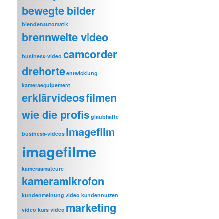
bewegte bilder
blendenautomatik
brennweite video
camcorder
business-video
drehorte
entwicklung
kameraequipement
erklärvideos
filmen
wie die profis
glaubhafte
imagefilm
business-videos
imagefilme
kameraamateure
kameramikrofon
kundenmeinung video
kundennutzen
marketing
video
kurs video