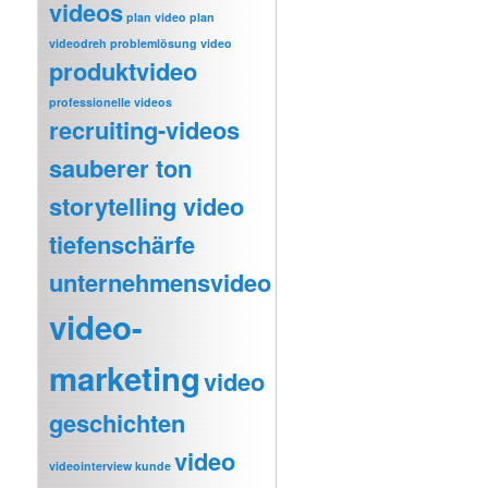
videos
plan video
plan
videodreh
problemlösung video
produktvideo
professionelle videos
recruiting-videos
sauberer ton
storytelling video
tiefenschärfe
unternehmensvideo
video-
marketing
video
geschichten
video
videointerview kunde