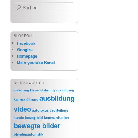
Suchen
BLOGROLL
Facebook
Google+
Homepage
Mein youtube-Kanal
SCHLAGWÖRTER
anleitung kameraführung
ausbildung
ausbildung
kameraführung
video
autofokus
beurteilung
kunde
bewegtbild-kommunikation
bewegte bilder
blendenautomatik