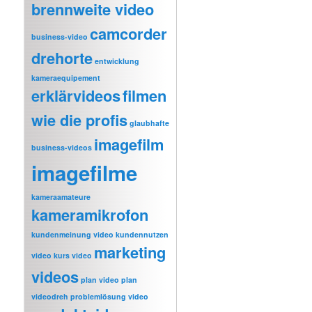
brennweite video
camcorder
business-video
drehorte
entwicklung
kameraequipement
erklärvideos
filmen
wie die profis
glaubhafte
imagefilm
business-videos
imagefilme
kameraamateure
kameramikrofon
kundenmeinung video
kundennutzen
marketing
video
kurs video
videos
plan video
plan
videodreh
problemlösung video