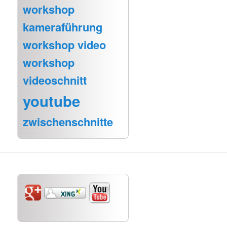
workshop
kameraführung
workshop video
workshop
videoschnitt
youtube
zwischenschnitte