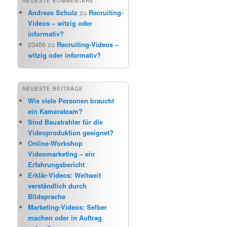
NEUESTE KOMMENTARE
Andreas Schulz
zu
Recruiting-
Videos – witzig oder
informativ?
23456
zu
Recruiting-Videos –
witzig oder informativ?
NEUESTE BEITRÄGE
Wie viele Personen braucht
ein Kamerateam?
Sind Baustrahler für die
Videoproduktion geeignet?
Online-Workshop
Videomarketing – ein
Erfahrungsbericht
Erklär-Videos: Weltweit
verständlich durch
Bildsprache
Marketing-Videos: Selber
machen oder in Auftrag