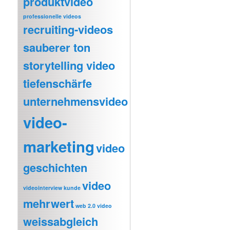
produktvideo
professionelle videos
recruiting-videos
sauberer ton
storytelling video
tiefenschärfe
unternehmensvideo
video-
marketing
video
geschichten
video
videointerview kunde
mehrwert
web 2.0 video
weissabgleich