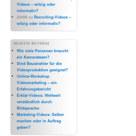
Videos – witzig oder
informativ?
23456
zu
Recruiting-Videos –
witzig oder informativ?
NEUESTE BEITRÄGE
Wie viele Personen braucht
ein Kamerateam?
Sind Baustrahler für die
Videoproduktion geeignet?
Online-Workshop
Videomarketing – ein
Erfahrungsbericht
Erklär-Videos: Weltweit
verständlich durch
Bildsprache
Marketing-Videos: Selber
machen oder in Auftrag
geben?