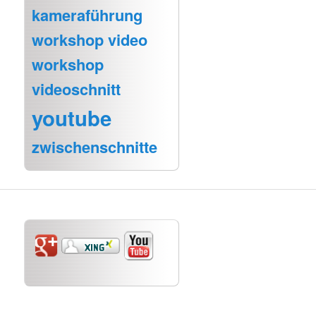
kameraführung
workshop video
workshop
videoschnitt
youtube
zwischenschnitte