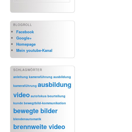
BLOGROLL
Facebook
Google+
Homepage
Mein youtube-Kanal
SCHLAGWÖRTER
anleitung kameraführung
ausbildung
ausbildung
kameraführung
video
autofokus
beurteilung
kunde
bewegtbild-kommunikation
bewegte bilder
blendenautomatik
brennweite video