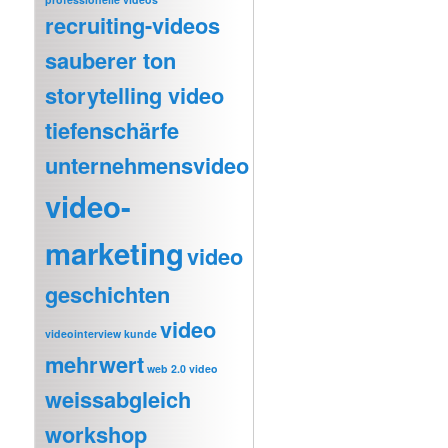
recruiting-videos
sauberer ton
storytelling video
tiefenschärfe
unternehmensvideo
video-
marketing
video
geschichten
video
videointerview kunde
mehrwert
web 2.0 video
weissabgleich
workshop