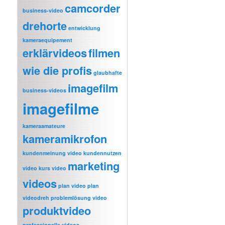
camcorder
business-video
drehorte
entwicklung
kameraequipement
erklärvideos
filmen
wie die profis
glaubhafte
imagefilm
business-videos
imagefilme
kameraamateure
kameramikrofon
kundenmeinung video
kundennutzen
marketing
video
kurs video
videos
plan video
plan
videodreh
problemlösung video
produktvideo
professionelle videos