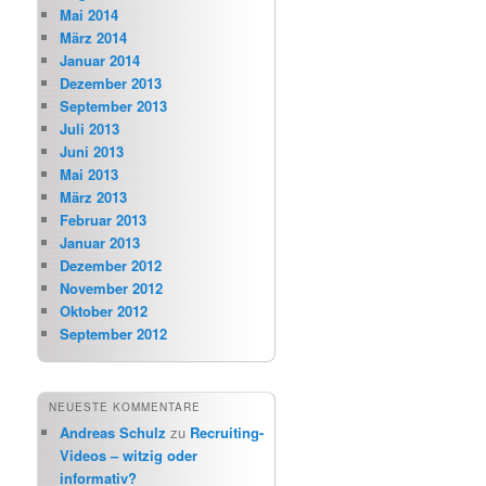
Mai 2014
März 2014
Januar 2014
Dezember 2013
September 2013
Juli 2013
Juni 2013
Mai 2013
März 2013
Februar 2013
Januar 2013
Dezember 2012
November 2012
Oktober 2012
September 2012
NEUESTE KOMMENTARE
Andreas Schulz
zu
Recruiting-
Videos – witzig oder
informativ?