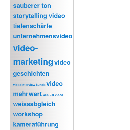
sauberer ton
storytelling video
tiefenschärfe
unternehmensvideo
video-
marketing
video
geschichten
video
videointerview kunde
mehrwert
web 2.0 video
weissabgleich
workshop
kameraführung