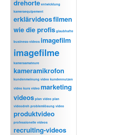
drehorte
entwicklung
kameraequipement
erklärvideos
filmen
wie die profis
glaubhafte
imagefilm
business-videos
imagefilme
kameraamateure
kameramikrofon
kundenmeinung video
kundennutzen
marketing
video
kurs video
videos
plan video
plan
videodreh
problemlösung video
produktvideo
professionelle videos
recruiting-videos