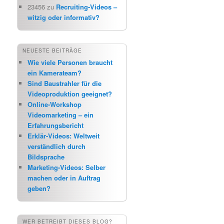
23456
zu
Recruiting-Videos –
witzig oder informativ?
NEUESTE BEITRÄGE
Wie viele Personen braucht
ein Kamerateam?
Sind Baustrahler für die
Videoproduktion geeignet?
Online-Workshop
Videomarketing – ein
Erfahrungsbericht
Erklär-Videos: Weltweit
verständlich durch
Bildsprache
Marketing-Videos: Selber
machen oder in Auftrag
geben?
WER BETREIBT DIESES BLOG?