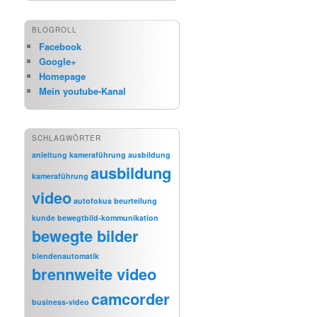
BLOGROLL
Facebook
Google+
Homepage
Mein youtube-Kanal
SCHLAGWÖRTER
anleitung kameraführung
ausbildung
ausbildung
kameraführung
video
autofokus
beurteilung
kunde
bewegtbild-kommunikation
bewegte bilder
blendenautomatik
brennweite video
camcorder
business-video