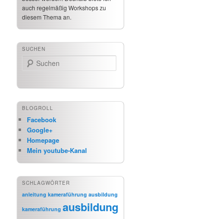
auch regelmäßig Workshops zu
diesem Thema an.
SUCHEN
Suchen
BLOGROLL
Facebook
Google+
Homepage
Mein youtube-Kanal
SCHLAGWÖRTER
anleitung kameraführung
ausbildung
ausbildung
kameraführung