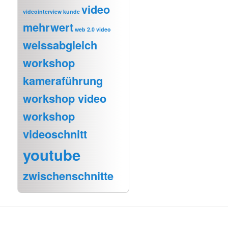
video
videointerview kunde
mehrwert
web 2.0 video
weissabgleich
workshop
kameraführung
workshop video
workshop
videoschnitt
youtube
zwischenschnitte