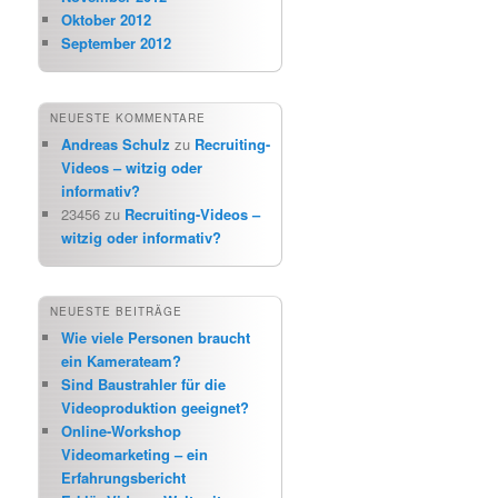
Oktober 2012
September 2012
NEUESTE KOMMENTARE
Andreas Schulz
zu
Recruiting-
Videos – witzig oder
informativ?
23456
zu
Recruiting-Videos –
witzig oder informativ?
NEUESTE BEITRÄGE
Wie viele Personen braucht
ein Kamerateam?
Sind Baustrahler für die
Videoproduktion geeignet?
Online-Workshop
Videomarketing – ein
Erfahrungsbericht