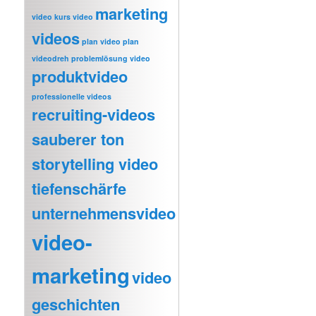
marketing
video
kurs video
videos
plan video
plan
videodreh
problemlösung video
produktvideo
professionelle videos
recruiting-videos
sauberer ton
storytelling video
tiefenschärfe
unternehmensvideo
video-
marketing
video
geschichten