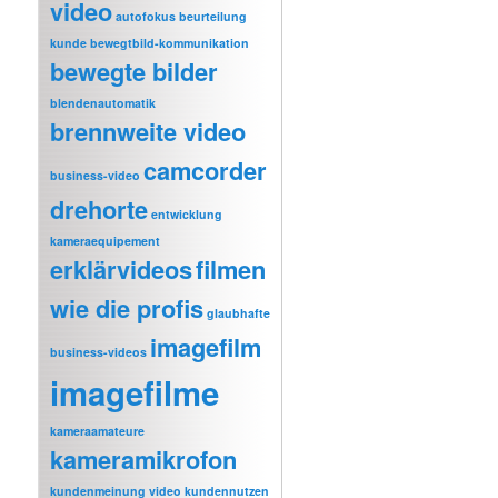
video
autofokus
beurteilung
kunde
bewegtbild-kommunikation
bewegte bilder
blendenautomatik
brennweite video
camcorder
business-video
drehorte
entwicklung
kameraequipement
erklärvideos
filmen
wie die profis
glaubhafte
imagefilm
business-videos
imagefilme
kameraamateure
kameramikrofon
kundenmeinung video
kundennutzen