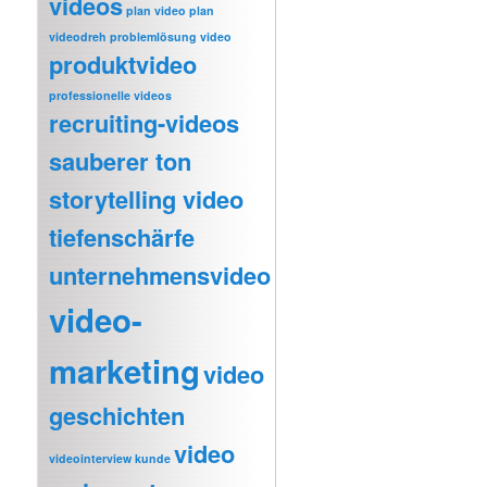
videos
plan video
plan
videodreh
problemlösung video
produktvideo
professionelle videos
recruiting-videos
sauberer ton
storytelling video
tiefenschärfe
unternehmensvideo
video-
marketing
video
geschichten
video
videointerview kunde