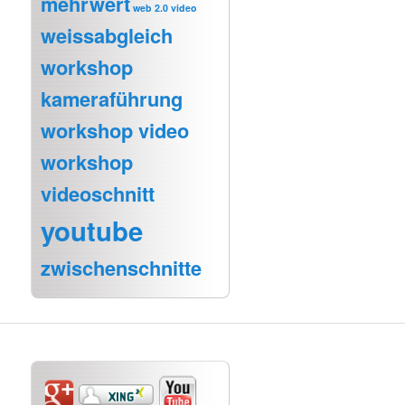
mehrwert
web 2.0 video
weissabgleich
workshop
kameraführung
workshop video
workshop
videoschnitt
youtube
zwischenschnitte