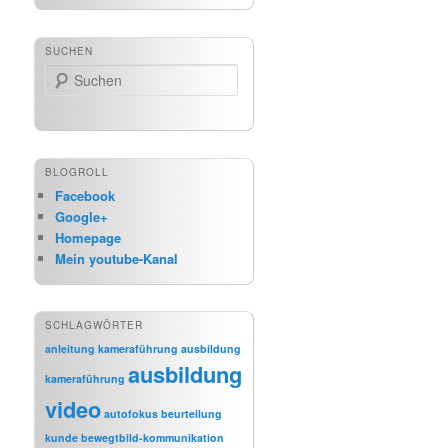
SUCHEN
Suchen
BLOGROLL
Facebook
Google+
Homepage
Mein youtube-Kanal
SCHLAGWÖRTER
anleitung kameraführung
ausbildung
ausbildung
kameraführung
video
autofokus
beurteilung
kunde
bewegtbild-kommunikation