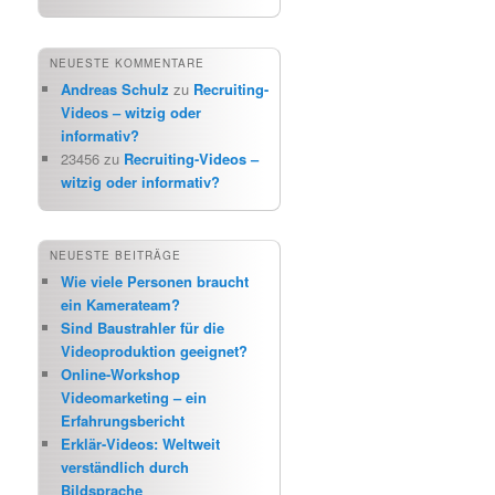
NEUESTE KOMMENTARE
Andreas Schulz
zu
Recruiting-
Videos – witzig oder
informativ?
23456
zu
Recruiting-Videos –
witzig oder informativ?
NEUESTE BEITRÄGE
Wie viele Personen braucht
ein Kamerateam?
Sind Baustrahler für die
Videoproduktion geeignet?
Online-Workshop
Videomarketing – ein
Erfahrungsbericht
Erklär-Videos: Weltweit
verständlich durch
Bildsprache