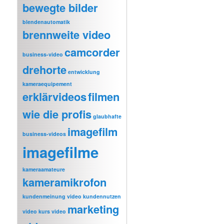
bewegte bilder
blendenautomatik
brennweite video
camcorder
business-video
drehorte
entwicklung
kameraequipement
erklärvideos
filmen
wie die profis
glaubhafte
imagefilm
business-videos
imagefilme
kameraamateure
kameramikrofon
kundenmeinung video
kundennutzen
marketing
video
kurs video