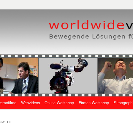
eben, wie es geht
 Online-Videos
emofilme
Webvideos
Online-Workshop
Firmen-Workshop
Filmograph
gen
NWEITE