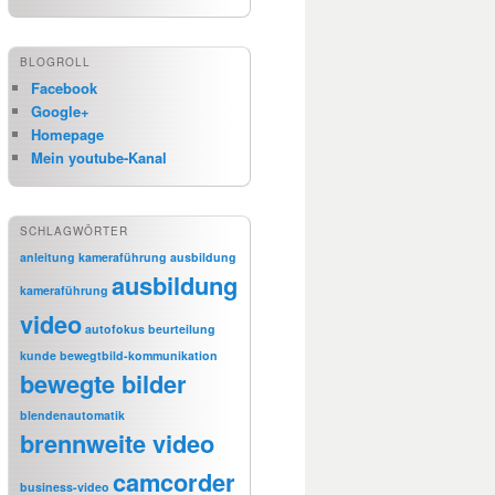
BLOGROLL
Facebook
Google+
Homepage
Mein youtube-Kanal
SCHLAGWÖRTER
anleitung kameraführung
ausbildung
ausbildung
kameraführung
video
autofokus
beurteilung
kunde
bewegtbild-kommunikation
bewegte bilder
blendenautomatik
brennweite video
camcorder
business-video