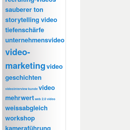
sauberer ton
storytelling video
tiefenschärfe
unternehmensvideo
video-
marketing
video
geschichten
video
videointerview kunde
mehrwert
web 2.0 video
weissabgleich
workshop
kameraführung