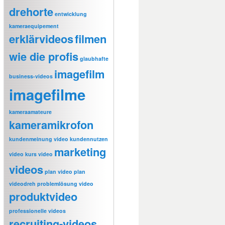
drehorte
entwicklung
kameraequipement
erklärvideos
filmen
wie die profis
glaubhafte
imagefilm
business-videos
imagefilme
kameraamateure
kameramikrofon
kundenmeinung video
kundennutzen
marketing
video
kurs video
videos
plan video
plan
videodreh
problemlösung video
produktvideo
professionelle videos
recruiting-videos