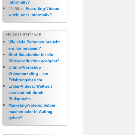
informativ?
23456
zu
Recruiting-Videos –
witzig oder informativ?
NEUESTE BEITRÄGE
Wie viele Personen braucht
ein Kamerateam?
Sind Baustrahler für die
Videoproduktion geeignet?
Online-Workshop
Videomarketing – ein
Erfahrungsbericht
Erklär-Videos: Weltweit
verständlich durch
Bildsprache
Marketing-Videos: Selber
machen oder in Auftrag
geben?