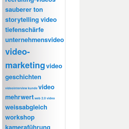
sauberer ton
storytelling video
tiefenschärfe
unternehmensvideo
video-
marketing
video
geschichten
video
videointerview kunde
mehrwert
web 2.0 video
weissabgleich
workshop
kameraführung