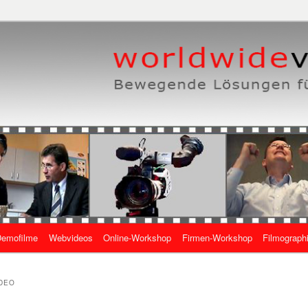
eben, wie es geht
 Online-Videos
emofilme
Webvideos
Online-Workshop
Firmen-Workshop
Filmograph
gen
IDEO