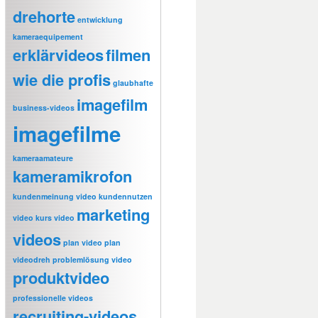
drehorte
entwicklung
kameraequipement
erklärvideos
filmen
wie die profis
glaubhafte
imagefilm
business-videos
imagefilme
kameraamateure
kameramikrofon
kundenmeinung video
kundennutzen
marketing
video
kurs video
videos
plan video
plan
videodreh
problemlösung video
produktvideo
professionelle videos
recruiting-videos