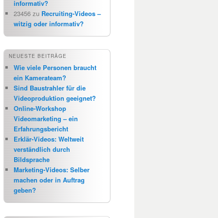
informativ?
23456
zu
Recruiting-Videos –
witzig oder informativ?
NEUESTE BEITRÄGE
Wie viele Personen braucht
ein Kamerateam?
Sind Baustrahler für die
Videoproduktion geeignet?
Online-Workshop
Videomarketing – ein
Erfahrungsbericht
Erklär-Videos: Weltweit
verständlich durch
Bildsprache
Marketing-Videos: Selber
machen oder in Auftrag
geben?