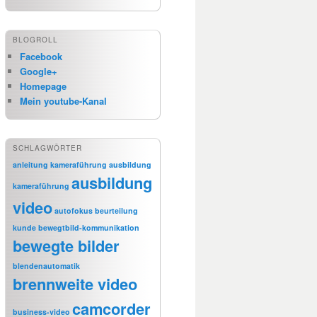
BLOGROLL
Facebook
Google+
Homepage
Mein youtube-Kanal
SCHLAGWÖRTER
anleitung kameraführung
ausbildung
ausbildung
kameraführung
video
autofokus
beurteilung
kunde
bewegtbild-kommunikation
bewegte bilder
blendenautomatik
brennweite video
camcorder
business-video