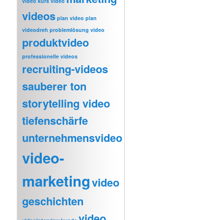
video
kurs video
videos
plan video
plan
videodreh
problemlösung video
produktvideo
professionelle videos
recruiting-videos
sauberer ton
storytelling video
tiefenschärfe
unternehmensvideo
video-
marketing
video
geschichten
video