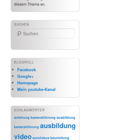
diesem Thema an.
SUCHEN
Suchen
BLOGROLL
Facebook
Google+
Homepage
Mein youtube-Kanal
SCHLAGWÖRTER
anleitung kameraführung
ausbildung
ausbildung
kameraführung
video
autofokus
beurteilung