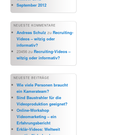
September 2012
NEUESTE KOMMENTARE
Andreas Schulz
zu
Recruiting-
Videos – witzig oder
informativ?
23456
zu
Recruiting-Videos –
witzig oder informativ?
NEUESTE BEITRÄGE
Wie viele Personen braucht
ein Kamerateam?
Sind Baustrahler für die
Videoproduktion geeignet?
Online-Workshop
Videomarketing – ein
Erfahrungsbericht
Erklär-Videos: Weltweit