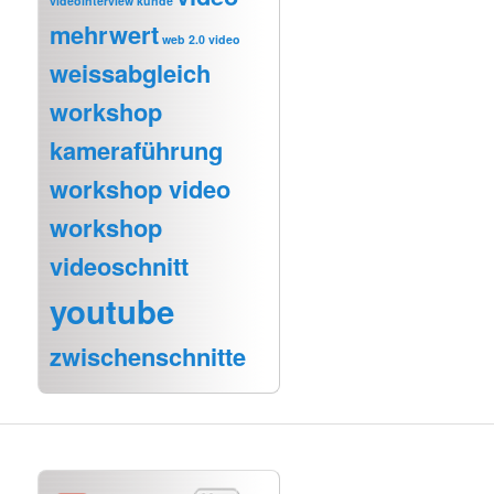
videointerview kunde
mehrwert
web 2.0 video
weissabgleich
workshop
kameraführung
workshop video
workshop
videoschnitt
youtube
zwischenschnitte