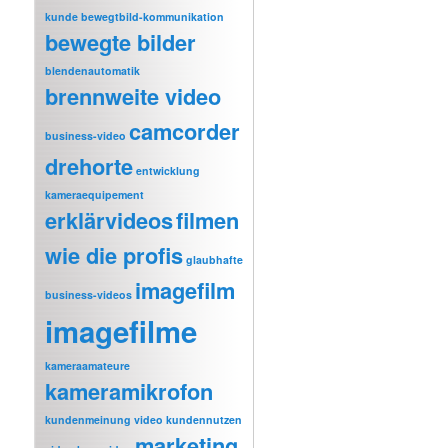
kunde
bewegtbild-kommunikation
bewegte bilder
blendenautomatik
brennweite video
camcorder
business-video
drehorte
entwicklung
kameraequipement
erklärvideos
filmen
wie die profis
glaubhafte
imagefilm
business-videos
imagefilme
kameraamateure
kameramikrofon
kundenmeinung video
kundennutzen
marketing