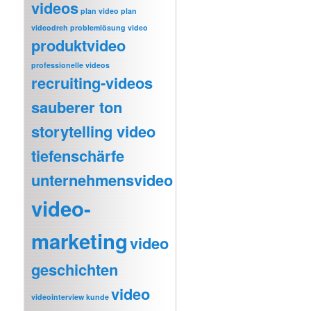
videos
plan video
plan
videodreh
problemlösung video
produktvideo
professionelle videos
recruiting-videos
sauberer ton
storytelling video
tiefenschärfe
unternehmensvideo
video-
marketing
video
geschichten
video
videointerview kunde