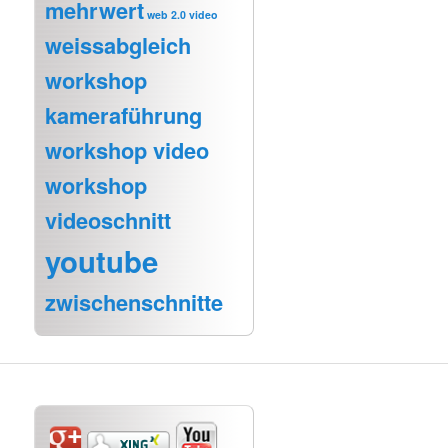
mehrwert
web 2.0 video
weissabgleich
workshop
kameraführung
workshop video
workshop
videoschnitt
youtube
zwischenschnitte