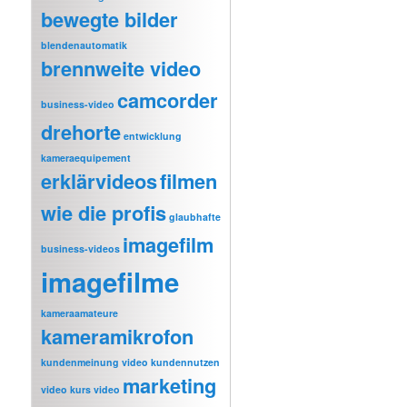
bewegte bilder
blendenautomatik
brennweite video
camcorder
business-video
drehorte
entwicklung
kameraequipement
erklärvideos
filmen
wie die profis
glaubhafte
imagefilm
business-videos
imagefilme
kameraamateure
kameramikrofon
kundenmeinung video
kundennutzen
marketing
video
kurs video