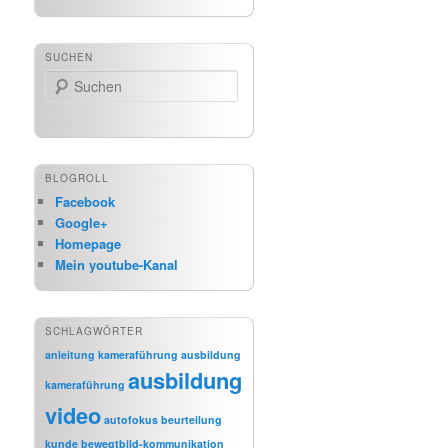
SUCHEN
Suchen
BLOGROLL
Facebook
Google+
Homepage
Mein youtube-Kanal
SCHLAGWÖRTER
anleitung kameraführung
ausbildung
ausbildung
kameraführung
video
autofokus
beurteilung
kunde
bewegtbild-kommunikation