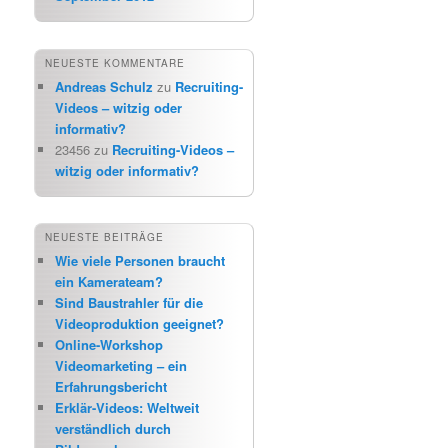
NEUESTE KOMMENTARE
Andreas Schulz
zu
Recruiting-
Videos – witzig oder
informativ?
23456
zu
Recruiting-Videos –
witzig oder informativ?
NEUESTE BEITRÄGE
Wie viele Personen braucht
ein Kamerateam?
Sind Baustrahler für die
Videoproduktion geeignet?
Online-Workshop
Videomarketing – ein
Erfahrungsbericht
Erklär-Videos: Weltweit
verständlich durch