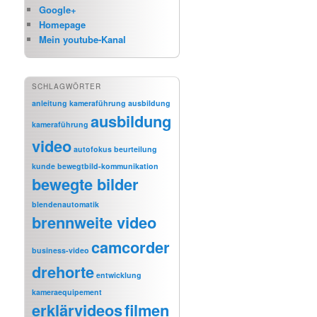
Google+
Homepage
Mein youtube-Kanal
SCHLAGWÖRTER
anleitung kameraführung
ausbildung
ausbildung
kameraführung
video
autofokus
beurteilung
kunde
bewegtbild-kommunikation
bewegte bilder
blendenautomatik
brennweite video
camcorder
business-video
drehorte
entwicklung
kameraequipement
erklärvideos
filmen