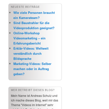
NEUESTE BEITRÄGE
Wie viele Personen braucht
ein Kamerateam?
Sind Baustrahler für die
Videoproduktion geeignet?
Online-Workshop
Videomarketing – ein
Erfahrungsbericht
Erklär-Videos: Weltweit
verständlich durch
Bildsprache
Marketing-Videos: Selber
machen oder in Auftrag
geben?
WER BETREIBT DIESES BLOG?
Mein Name ist Andreas Schulz und
ich mache dieses Blog, weil mir das
Thema "Videos im Internet" sehr