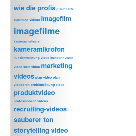
wie die profis
glaubhafte
imagefilm
business-videos
imagefilme
kameraamateure
kameramikrofon
kundenmeinung video
kundennutzen
marketing
video
kurs video
videos
plan video
plan
videodreh
problemlösung video
produktvideo
professionelle videos
recruiting-videos
sauberer ton
storytelling video