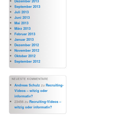
Dezember 2013
September 2013
Juli 2013
Juni 2013
Mai 2013
März 2013
Februar 2013
Januar 2013
Dezember 2012
November 2012
Oktober 2012
September 2012
NEUESTE KOMMENTARE
Andreas Schulz
zu
Recruiting-
Videos – witzig oder
informativ?
23456
zu
Recruiting-Videos –
witzig oder informativ?