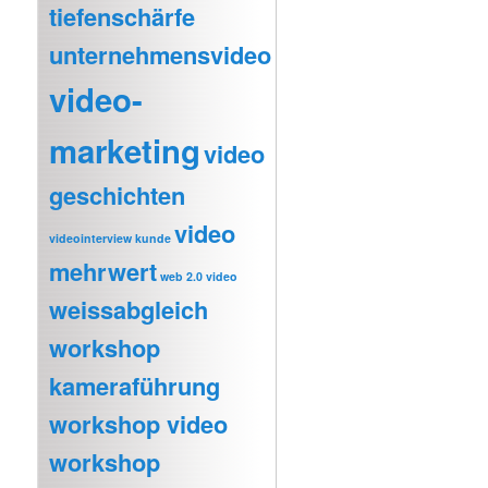
tiefenschärfe
unternehmensvideo
video-
marketing
video
geschichten
video
videointerview kunde
mehrwert
web 2.0 video
weissabgleich
workshop
kameraführung
workshop video
workshop