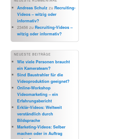
NEUESTE KOMMENTARE
Andreas Schulz
zu
Recruiting-
Videos – witzig oder
informativ?
23456
zu
Recruiting-Videos –
witzig oder informativ?
NEUESTE BEITRÄGE
Wie viele Personen braucht
ein Kamerateam?
Sind Baustrahler für die
Videoproduktion geeignet?
Online-Workshop
Videomarketing – ein
Erfahrungsbericht
Erklär-Videos: Weltweit
verständlich durch
Bildsprache
Marketing-Videos: Selber
machen oder in Auftrag