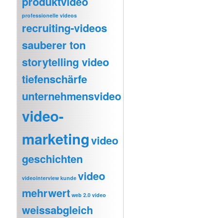
produktvideo
professionelle videos
recruiting-videos
sauberer ton
storytelling video
tiefenschärfe
unternehmensvideo
video-
marketing
video
geschichten
video
videointerview kunde
mehrwert
web 2.0 video
weissabgleich