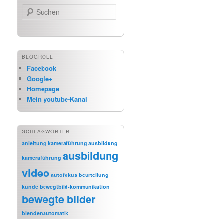
Suchen
BLOGROLL
Facebook
Google+
Homepage
Mein youtube-Kanal
SCHLAGWÖRTER
anleitung kameraführung
ausbildung
ausbildung
kameraführung
video
autofokus
beurteilung
kunde
bewegtbild-kommunikation
bewegte bilder
blendenautomatik