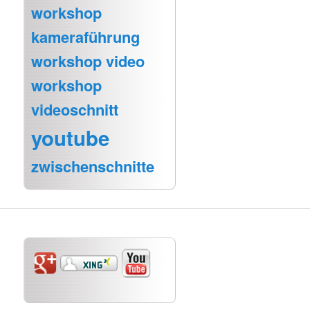
workshop
kameraführung
workshop video
workshop
videoschnitt
youtube
zwischenschnitte