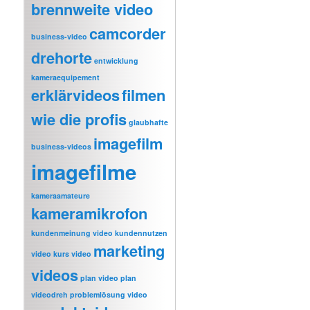
brennweite video
camcorder
business-video
drehorte
entwicklung
kameraequipement
erklärvideos
filmen
wie die profis
glaubhafte
imagefilm
business-videos
imagefilme
kameraamateure
kameramikrofon
kundenmeinung video
kundennutzen
marketing
video
kurs video
videos
plan video
plan
videodreh
problemlösung video