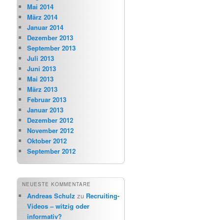
Mai 2014
März 2014
Januar 2014
Dezember 2013
September 2013
Juli 2013
Juni 2013
Mai 2013
März 2013
Februar 2013
Januar 2013
Dezember 2012
November 2012
Oktober 2012
September 2012
NEUESTE KOMMENTARE
Andreas Schulz
zu
Recruiting-
Videos – witzig oder
informativ?