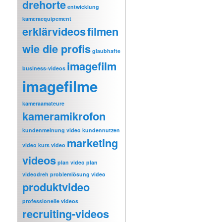
drehorte
entwicklung
kameraequipement
erklärvideos
filmen
wie die profis
glaubhafte
imagefilm
business-videos
imagefilme
kameraamateure
kameramikrofon
kundenmeinung video
kundennutzen
marketing
video
kurs video
videos
plan video
plan
videodreh
problemlösung video
produktvideo
professionelle videos
recruiting-videos