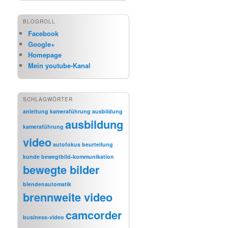
BLOGROLL
Facebook
Google+
Homepage
Mein youtube-Kanal
SCHLAGWÖRTER
anleitung kameraführung
ausbildung
ausbildung
kameraführung
video
autofokus
beurteilung
kunde
bewegtbild-kommunikation
bewegte bilder
blendenautomatik
brennweite video
camcorder
business-video