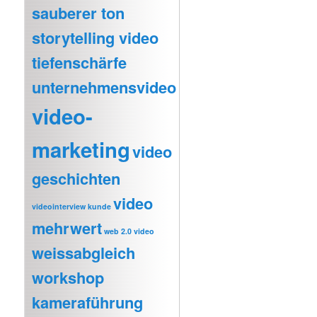
sauberer ton
storytelling video
tiefenschärfe
unternehmensvideo
video-
marketing
video
geschichten
video
videointerview kunde
mehrwert
web 2.0 video
weissabgleich
workshop
kameraführung