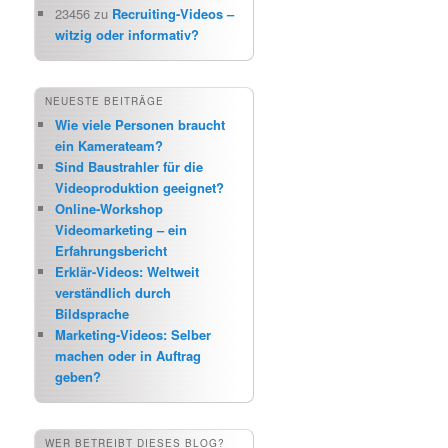
23456
zu
Recruiting-Videos –
witzig oder informativ?
NEUESTE BEITRÄGE
Wie viele Personen braucht
ein Kamerateam?
Sind Baustrahler für die
Videoproduktion geeignet?
Online-Workshop
Videomarketing – ein
Erfahrungsbericht
Erklär-Videos: Weltweit
verständlich durch
Bildsprache
Marketing-Videos: Selber
machen oder in Auftrag
geben?
WER BETREIBT DIESES BLOG?