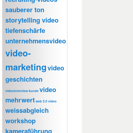
sauberer ton
storytelling video
tiefenschärfe
unternehmensvideo
video-
marketing
video
geschichten
video
videointerview kunde
mehrwert
web 2.0 video
weissabgleich
workshop
kameraführung