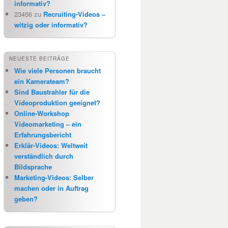
informativ?
23456
zu
Recruiting-Videos –
witzig oder informativ?
NEUESTE BEITRÄGE
Wie viele Personen braucht
ein Kamerateam?
Sind Baustrahler für die
Videoproduktion geeignet?
Online-Workshop
Videomarketing – ein
Erfahrungsbericht
Erklär-Videos: Weltweit
verständlich durch
Bildsprache
Marketing-Videos: Selber
machen oder in Auftrag
geben?