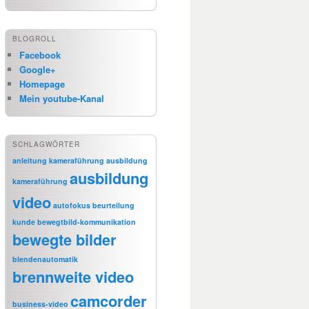
BLOGROLL
Facebook
Google+
Homepage
Mein youtube-Kanal
SCHLAGWÖRTER
anleitung kameraführung
ausbildung
ausbildung
kameraführung
video
autofokus
beurteilung
kunde
bewegtbild-kommunikation
bewegte bilder
blendenautomatik
brennweite video
camcorder
business-video