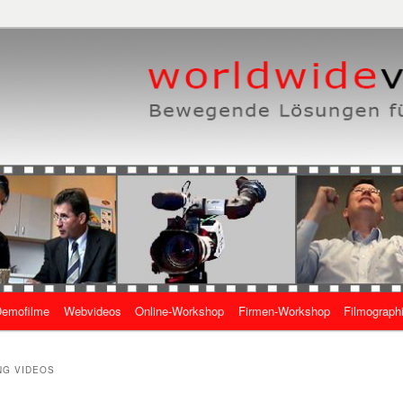
eben, wie es geht
 Online-Videos
emofilme
Webvideos
Online-Workshop
Firmen-Workshop
Filmograph
gen
NG VIDEOS