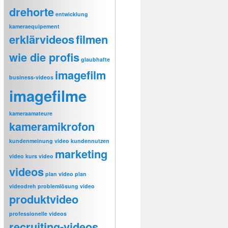
drehorte
entwicklung
kameraequipement
erklärvideos
filmen
wie die profis
glaubhafte
imagefilm
business-videos
imagefilme
kameraamateure
kameramikrofon
kundenmeinung video
kundennutzen
marketing
video
kurs video
videos
plan video
plan
videodreh
problemlösung video
produktvideo
professionelle videos
recruiting-videos