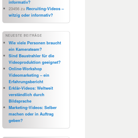
informativ?
23456
zu
Recruiting-Videos –
witzig oder informativ?
NEUESTE BEITRÄGE
Wie viele Personen braucht
ein Kamerateam?
Sind Baustrahler für die
Videoproduktion geeignet?
Online-Workshop
Videomarketing – ein
Erfahrungsbericht
Erklär-Videos: Weltweit
verständlich durch
Bildsprache
Marketing-Videos: Selber
machen oder in Auftrag
geben?