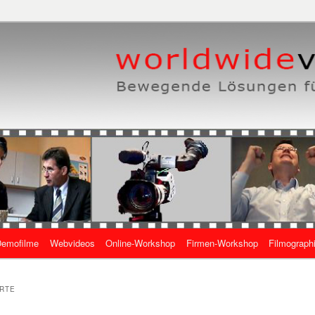
eben, wie es geht
 Online-Videos
emofilme
Webvideos
Online-Workshop
Firmen-Workshop
Filmograph
gen
RTE