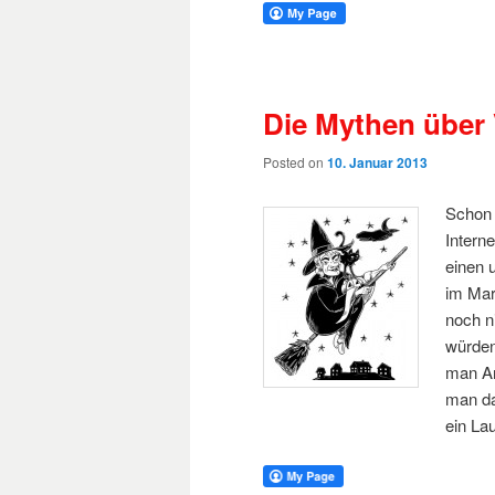
Die Mythen über
Posted on
10. Januar 2013
Schon 
Intern
einen 
im Mar
noch n
würden
man Ar
man da
ein La