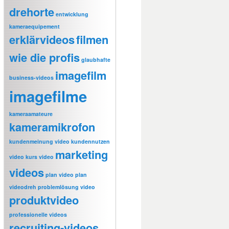
drehorte
entwicklung
kameraequipement
erklärvideos
filmen
wie die profis
glaubhafte
imagefilm
business-videos
imagefilme
kameraamateure
kameramikrofon
kundenmeinung video
kundennutzen
marketing
video
kurs video
videos
plan video
plan
videodreh
problemlösung video
produktvideo
professionelle videos
recruiting-videos