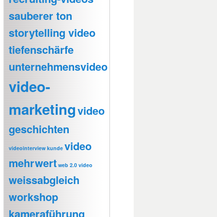
sauberer ton
storytelling video
tiefenschärfe
unternehmensvideo
video-
marketing
video
geschichten
video
videointerview kunde
mehrwert
web 2.0 video
weissabgleich
workshop
kameraführung