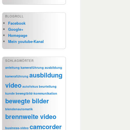
BLOGROLL
Facebook
Google+
Homepage
Mein youtube-Kanal
SCHLAGWÖRTER
anleitung kameraführung
ausbildung
ausbildung
kameraführung
video
autofokus
beurteilung
kunde
bewegtbild-kommunikation
bewegte bilder
blendenautomatik
brennweite video
camcorder
business-video