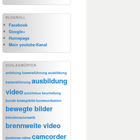
BLOGROLL
Facebook
Google+
Homepage
Mein youtube-Kanal
SCHLAGWÖRTER
anleitung kameraführung
ausbildung
ausbildung
kameraführung
video
autofokus
beurteilung
kunde
bewegtbild-kommunikation
bewegte bilder
blendenautomatik
brennweite video
camcorder
business-video