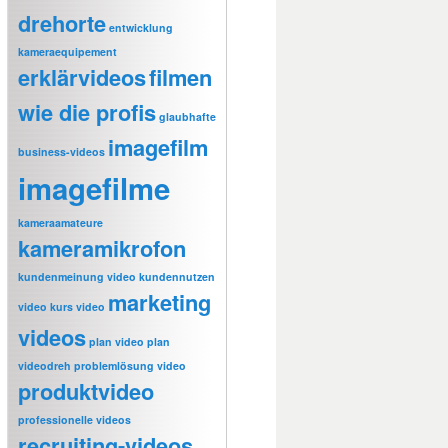
drehorte
entwicklung
kameraequipement
erklärvideos
filmen
wie die profis
glaubhafte
imagefilm
business-videos
imagefilme
kameraamateure
kameramikrofon
kundenmeinung video
kundennutzen
marketing
video
kurs video
videos
plan video
plan
videodreh
problemlösung video
produktvideo
professionelle videos
recruiting-videos