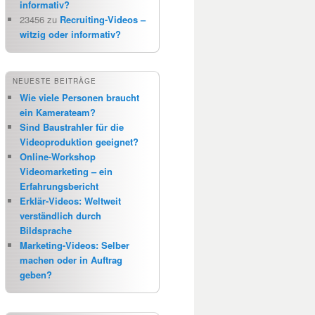
informativ?
23456
zu
Recruiting-Videos –
witzig oder informativ?
NEUESTE BEITRÄGE
Wie viele Personen braucht
ein Kamerateam?
Sind Baustrahler für die
Videoproduktion geeignet?
Online-Workshop
Videomarketing – ein
Erfahrungsbericht
Erklär-Videos: Weltweit
verständlich durch
Bildsprache
Marketing-Videos: Selber
machen oder in Auftrag
geben?