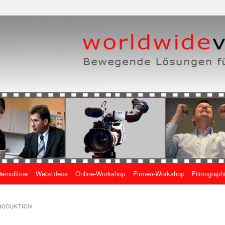
eben, wie es geht
 Online-Videos
emofilme
Webvideos
Online-Workshop
Firmen-Workshop
Filmograph
gen
RODUKTION