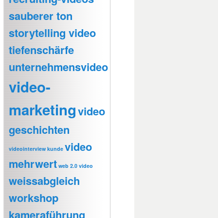
sauberer ton
storytelling video
tiefenschärfe
unternehmensvideo
video-
marketing
video
geschichten
video
videointerview kunde
mehrwert
web 2.0 video
weissabgleich
workshop
kameraführung