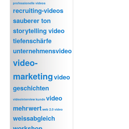
professionelle videos
recruiting-videos
sauberer ton
storytelling video
tiefenschärfe
unternehmensvideo
video-
marketing
video
geschichten
video
videointerview kunde
mehrwert
web 2.0 video
weissabgleich
workshop