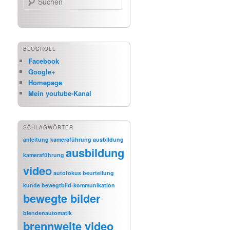
BLOGROLL
Facebook
Google+
Homepage
Mein youtube-Kanal
SCHLAGWÖRTER
anleitung kameraführung
ausbildung
ausbildung
kameraführung
video
autofokus
beurteilung
kunde
bewegtbild-kommunikation
bewegte bilder
blendenautomatik
brennweite video