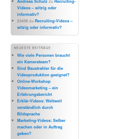
Andreas Schulz
zu
Recruiting-
Videos – witzig oder
informativ?
23456
zu
Recruiting-Videos –
witzig oder informativ?
NEUESTE BEITRÄGE
Wie viele Personen braucht
ein Kamerateam?
Sind Baustrahler für die
Videoproduktion geeignet?
Online-Workshop
Videomarketing – ein
Erfahrungsbericht
Erklär-Videos: Weltweit
verständlich durch
Bildsprache
Marketing-Videos: Selber
machen oder in Auftrag
geben?