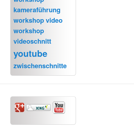
kameraführung
workshop video
workshop
videoschnitt
youtube
zwischenschnitte