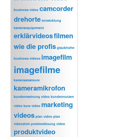
camcorder
business-video
drehorte
entwicklung
kameraequipement
erklärvideos
filmen
wie die profis
glaubhafte
imagefilm
business-videos
imagefilme
kameraamateure
kameramikrofon
kundenmeinung video
kundennutzen
marketing
video
kurs video
videos
plan video
plan
videodreh
problemlösung video
produktvideo