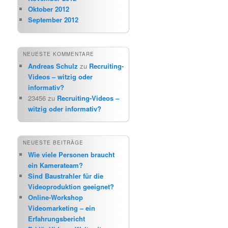
Oktober 2012
September 2012
NEUESTE KOMMENTARE
Andreas Schulz
zu
Recruiting-
Videos – witzig oder
informativ?
23456
zu
Recruiting-Videos –
witzig oder informativ?
NEUESTE BEITRÄGE
Wie viele Personen braucht
ein Kamerateam?
Sind Baustrahler für die
Videoproduktion geeignet?
Online-Workshop
Videomarketing – ein
Erfahrungsbericht