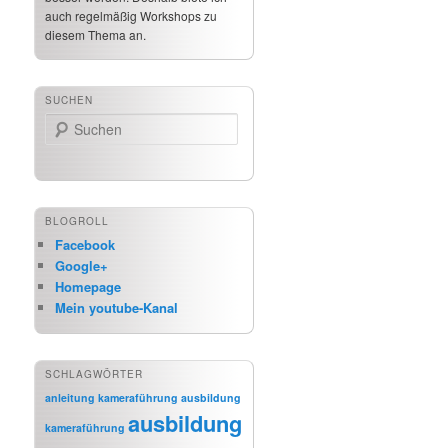
auch regelmäßig Workshops zu
diesem Thema an.
SUCHEN
Suchen
BLOGROLL
Facebook
Google+
Homepage
Mein youtube-Kanal
SCHLAGWÖRTER
anleitung kameraführung
ausbildung
ausbildung
kameraführung