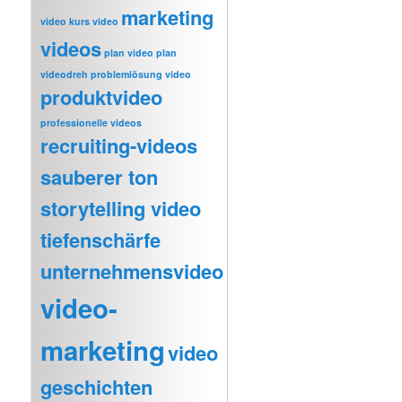
marketing
video
kurs video
videos
plan video
plan
videodreh
problemlösung video
produktvideo
professionelle videos
recruiting-videos
sauberer ton
storytelling video
tiefenschärfe
unternehmensvideo
video-
marketing
video
geschichten