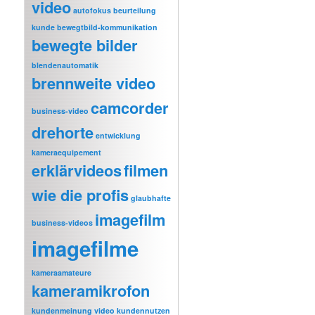
video
autofokus
beurteilung
kunde
bewegtbild-kommunikation
bewegte bilder
blendenautomatik
brennweite video
camcorder
business-video
drehorte
entwicklung
kameraequipement
erklärvideos
filmen
wie die profis
glaubhafte
imagefilm
business-videos
imagefilme
kameraamateure
kameramikrofon
kundenmeinung video
kundennutzen