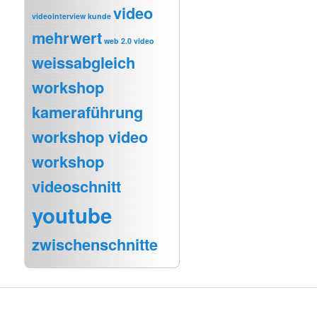
video
videointerview kunde
mehrwert
web 2.0 video
weissabgleich
workshop
kameraführung
workshop video
workshop
videoschnitt
youtube
zwischenschnitte