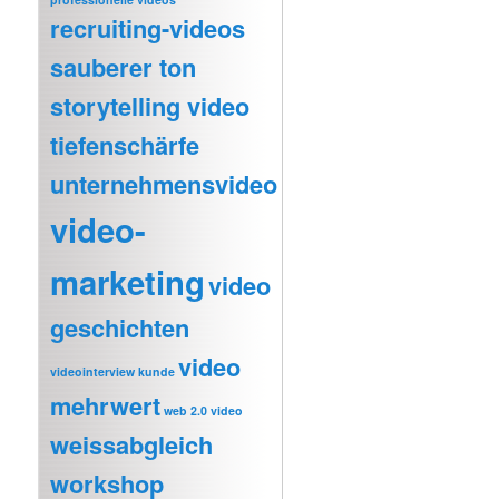
recruiting-videos
sauberer ton
storytelling video
tiefenschärfe
unternehmensvideo
video-
marketing
video
geschichten
video
videointerview kunde
mehrwert
web 2.0 video
weissabgleich
workshop