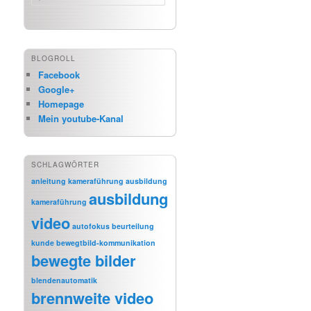
BLOGROLL
Facebook
Google+
Homepage
Mein youtube-Kanal
SCHLAGWÖRTER
anleitung kameraführung
ausbildung
ausbildung
kameraführung
video
autofokus
beurteilung
kunde
bewegtbild-kommunikation
bewegte bilder
blendenautomatik
brennweite video