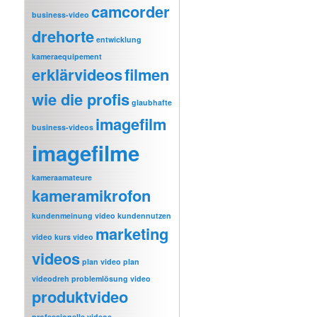
camcorder
business-video
drehorte
entwicklung
kameraequipement
erklärvideos
filmen
wie die profis
glaubhafte
imagefilm
business-videos
imagefilme
kameraamateure
kameramikrofon
kundenmeinung video
kundennutzen
marketing
video
kurs video
videos
plan video
plan
videodreh
problemlösung video
produktvideo
professionelle videos