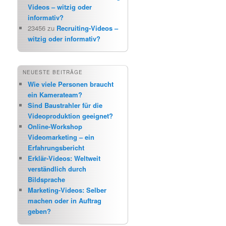
Videos – witzig oder
informativ?
23456
zu
Recruiting-Videos –
witzig oder informativ?
NEUESTE BEITRÄGE
Wie viele Personen braucht
ein Kamerateam?
Sind Baustrahler für die
Videoproduktion geeignet?
Online-Workshop
Videomarketing – ein
Erfahrungsbericht
Erklär-Videos: Weltweit
verständlich durch
Bildsprache
Marketing-Videos: Selber
machen oder in Auftrag
geben?