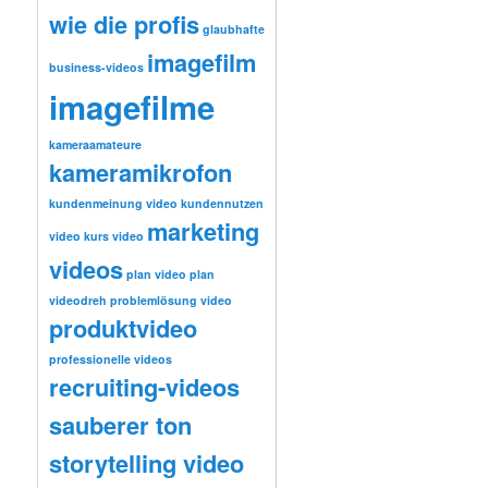
wie die profis
glaubhafte
imagefilm
business-videos
imagefilme
kameraamateure
kameramikrofon
kundenmeinung video
kundennutzen
marketing
video
kurs video
videos
plan video
plan
videodreh
problemlösung video
produktvideo
professionelle videos
recruiting-videos
sauberer ton
storytelling video