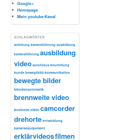
Google+
Homepage
Mein youtube-Kanal
SCHLAGWÖRTER
anleitung kameraführung
ausbildung
ausbildung
kameraführung
video
autofokus
beurteilung
kunde
bewegtbild-kommunikation
bewegte bilder
blendenautomatik
brennweite video
camcorder
business-video
drehorte
entwicklung
kameraequipement
erklärvideos
filmen