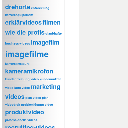
drehorte
entwicklung
kameraequipement
erklärvideos
filmen
wie die profis
glaubhafte
imagefilm
business-videos
imagefilme
kameraamateure
kameramikrofon
kundenmeinung video
kundennutzen
marketing
video
kurs video
videos
plan video
plan
videodreh
problemlösung video
produktvideo
professionelle videos
recruiting-videos