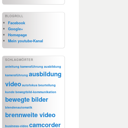
BLOGROLL
Facebook
Google+
Homepage
Mein youtube-Kanal
SCHLAGWÖRTER
anleitung kameraführung
ausbildung
ausbildung
kameraführung
video
autofokus
beurteilung
kunde
bewegtbild-kommunikation
bewegte bilder
blendenautomatik
brennweite video
camcorder
business-video