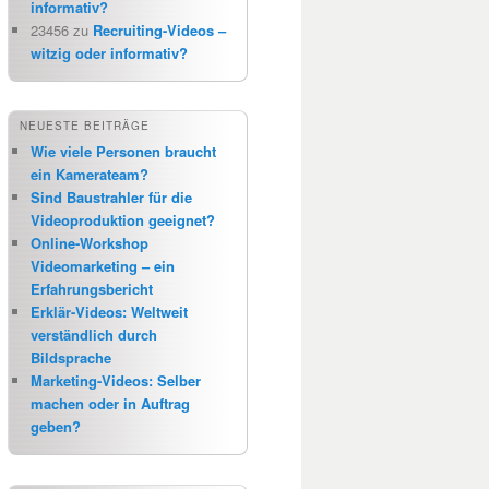
informativ?
23456
zu
Recruiting-Videos –
witzig oder informativ?
NEUESTE BEITRÄGE
Wie viele Personen braucht
ein Kamerateam?
Sind Baustrahler für die
Videoproduktion geeignet?
Online-Workshop
Videomarketing – ein
Erfahrungsbericht
Erklär-Videos: Weltweit
verständlich durch
Bildsprache
Marketing-Videos: Selber
machen oder in Auftrag
geben?