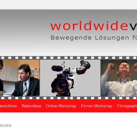
eben, wie es geht
 Online-Videos
emofilme
Webvideos
Online-Workshop
Firmen-Workshop
Filmograph
gen
REHEN