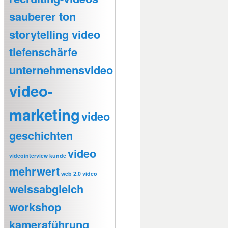
sauberer ton
storytelling video
tiefenschärfe
unternehmensvideo
video-
marketing
video
geschichten
video
videointerview kunde
mehrwert
web 2.0 video
weissabgleich
workshop
kameraführung