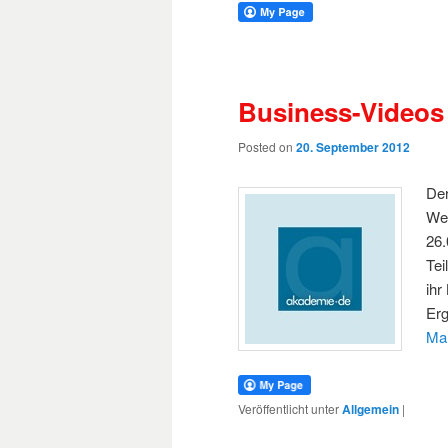
Business-Videos
Posted on
20. September 2012
Der
Web
26.
Tei
ihr
Er
Ma
Veröffentlicht unter
Allgemein
|