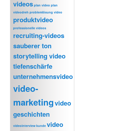
videos
plan video
plan
videodreh
problemlösung video
produktvideo
professionelle videos
recruiting-videos
sauberer ton
storytelling video
tiefenschärfe
unternehmensvideo
video-
marketing
video
geschichten
video
videointerview kunde