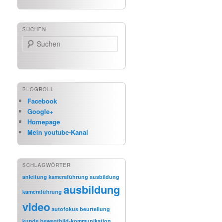
SUCHEN
Suchen
BLOGROLL
Facebook
Google+
Homepage
Mein youtube-Kanal
SCHLAGWÖRTER
anleitung kameraführung
ausbildung
ausbildung
kameraführung
video
autofokus
beurteilung
kunde
bewegtbild-kommunikation