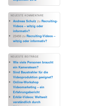
NEUESTE KOMMENTARE
Andreas Schulz
zu
Recruiting-
Videos – witzig oder
informativ?
23456
zu
Recruiting-Videos –
witzig oder informativ?
NEUESTE BEITRÄGE
Wie viele Personen braucht
ein Kamerateam?
Sind Baustrahler für die
Videoproduktion geeignet?
Online-Workshop
Videomarketing – ein
Erfahrungsbericht
Erklär-Videos: Weltweit
verständlich durch