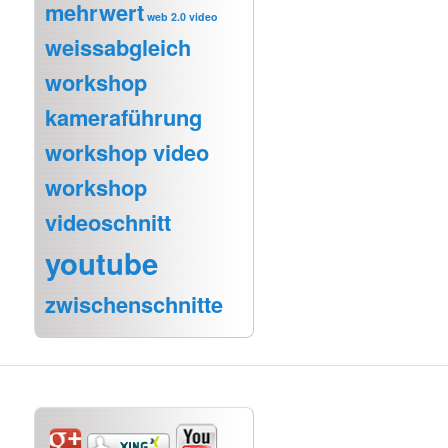
mehrwert
web 2.0 video
weissabgleich
workshop
kameraführung
workshop video
workshop
videoschnitt
youtube
zwischenschnitte