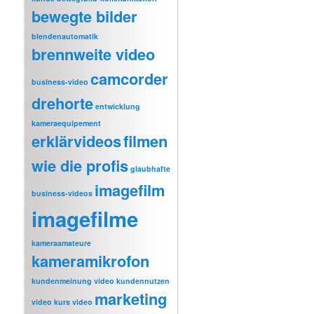
bewegte bilder
blendenautomatik
brennweite video
camcorder
business-video
drehorte
entwicklung
kameraequipement
erklärvideos
filmen
wie die profis
glaubhafte
imagefilm
business-videos
imagefilme
kameraamateure
kameramikrofon
kundenmeinung video
kundennutzen
marketing
video
kurs video