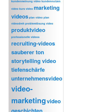
kundenmeinung video
kundennutzen
marketing
video
kurs video
videos
plan video
plan
videodreh
problemlösung video
produktvideo
professionelle videos
recruiting-videos
sauberer ton
storytelling video
tiefenschärfe
unternehmensvideo
video-
marketing
video
geschichten