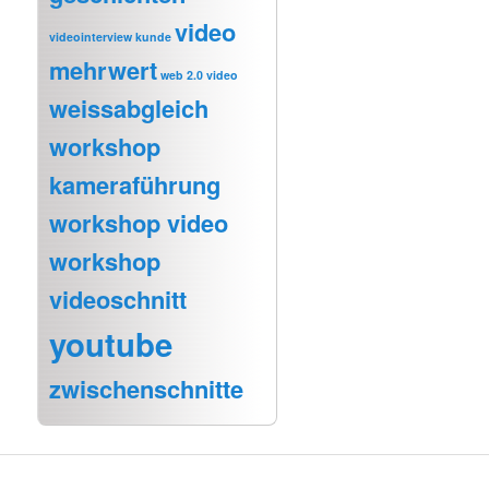
video
videointerview kunde
mehrwert
web 2.0 video
weissabgleich
workshop
kameraführung
workshop video
workshop
videoschnitt
youtube
zwischenschnitte