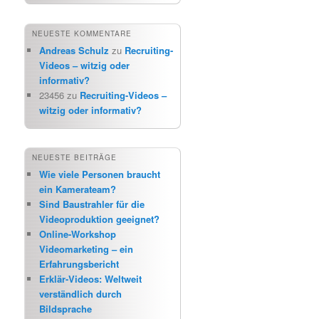
NEUESTE KOMMENTARE
Andreas Schulz
zu
Recruiting-
Videos – witzig oder
informativ?
23456
zu
Recruiting-Videos –
witzig oder informativ?
NEUESTE BEITRÄGE
Wie viele Personen braucht
ein Kamerateam?
Sind Baustrahler für die
Videoproduktion geeignet?
Online-Workshop
Videomarketing – ein
Erfahrungsbericht
Erklär-Videos: Weltweit
verständlich durch
Bildsprache