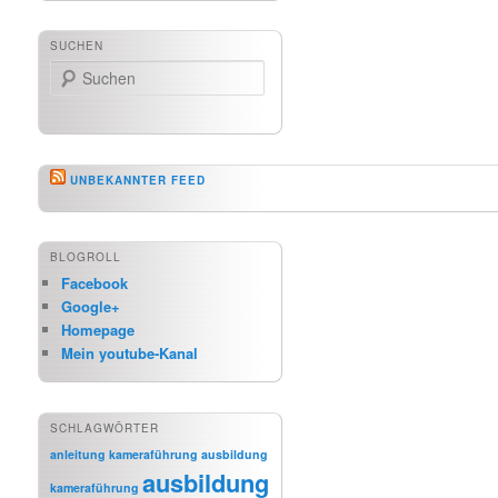
SUCHEN
Suchen
UNBEKANNTER FEED
BLOGROLL
Facebook
Google+
Homepage
Mein youtube-Kanal
SCHLAGWÖRTER
anleitung kameraführung
ausbildung
ausbildung
kameraführung