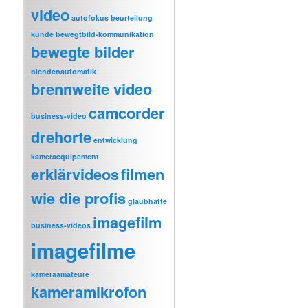
video
autofokus
beurteilung
kunde
bewegtbild-kommunikation
bewegte bilder
blendenautomatik
brennweite video
camcorder
business-video
drehorte
entwicklung
kameraequipement
erklärvideos
filmen
wie die profis
glaubhafte
imagefilm
business-videos
imagefilme
kameraamateure
kameramikrofon